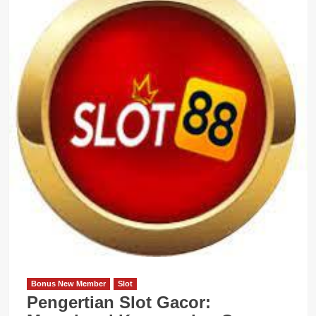
Bonus New Member
Slot
Pengertian Slot Gacor: