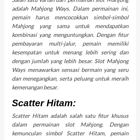
adalah Mahjong Ways. Dalam permainan ini,
pemain harus mencocokkan simbol-simbol
Mahjong yang sama untuk mendapatkan
kombinasi yang menguntungkan. Dengan fitur
pembayaran multi-jalur, pemain memiliki
kesempatan untuk menang lebih sering dan
dengan jumlah yang lebih besar. Slot Mahjong
Ways menawarkan sensasi bermain yang seru
dan menegangkan, serta peluang untuk meraih
kemenangan besar.
Scatter Hitam:
Scatter Hitam adalah salah satu fitur khusus
dalam permainan slot Mahjong. Dengan
kemunculan simbol Scatter Hitam, pemain