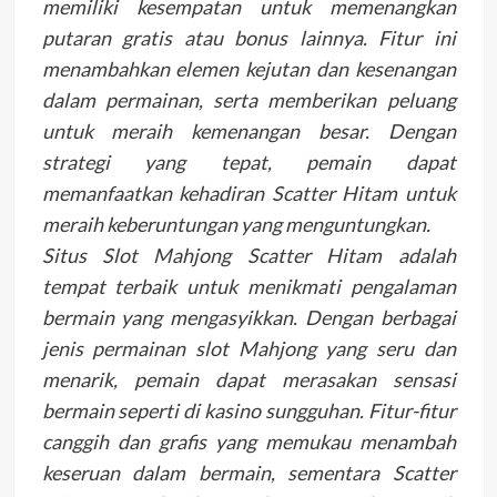
memiliki kesempatan untuk memenangkan
putaran gratis atau bonus lainnya. Fitur ini
menambahkan elemen kejutan dan kesenangan
dalam permainan, serta memberikan peluang
untuk meraih kemenangan besar. Dengan
strategi yang tepat, pemain dapat
memanfaatkan kehadiran Scatter Hitam untuk
meraih keberuntungan yang menguntungkan.
Situs Slot Mahjong Scatter Hitam adalah
tempat terbaik untuk menikmati pengalaman
bermain yang mengasyikkan. Dengan berbagai
jenis permainan slot Mahjong yang seru dan
menarik, pemain dapat merasakan sensasi
bermain seperti di kasino sungguhan. Fitur-fitur
canggih dan grafis yang memukau menambah
keseruan dalam bermain, sementara Scatter