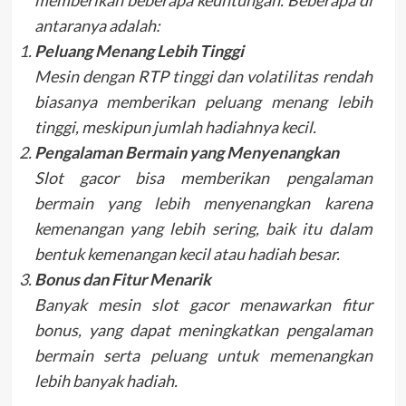
antaranya adalah:
Peluang Menang Lebih Tinggi
Mesin dengan RTP tinggi dan volatilitas rendah
biasanya memberikan peluang menang lebih
tinggi, meskipun jumlah hadiahnya kecil.
Pengalaman Bermain yang Menyenangkan
Slot gacor bisa memberikan pengalaman
bermain yang lebih menyenangkan karena
kemenangan yang lebih sering, baik itu dalam
bentuk kemenangan kecil atau hadiah besar.
Bonus dan Fitur Menarik
Banyak mesin slot gacor menawarkan fitur
bonus, yang dapat meningkatkan pengalaman
bermain serta peluang untuk memenangkan
lebih banyak hadiah.