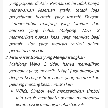
yang populer di Asia. Permainan ini tidak hanya
menawarkan keseruan grafis, tetapi juga
pengalaman bermain yang imersif. Dengan
simbol-simbol mahjong yang familiar dan
animasi yang halus, Mahjong Ways 2
memberikan nuansa khas yang memikat bagi
pemain slot yang mencari variasi dalam
permainan mereka.
Fitur-Fitur Bonus yang Menguntungkan
Mahjong Ways 2 tidak hanya menyajikan
gameplay yang menarik, tetapi juga dilengkapi
dengan berbagai fitur bonus yang memberikan
peluang menang besar, antara lain:
Wilds
: Simbol wild menggantikan simbol
lain untuk membantu pemain membentuk
kombinasi kemenangan lebih banyak.