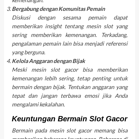
Bergabung dengan Komunitas Pemain
Diskusi dengan sesama pemain dapat
memberikan insight tentang mesin slot yang
sering memberikan kemenangan. Terkadang,
pengalaman pemain lain bisa menjadi referensi
yang berguna.
Kelola Anggaran dengan Bijak
Meski mesin slot gacor bisa memberikan
kemenangan lebih sering, tetap penting untuk
bermain dengan bijak. Tentukan anggaran yang
tepat dan jangan terbawa emosi jika Anda
mengalami kekalahan.
Keuntungan Bermain Slot Gacor
Bermain pada mesin slot gacor memang bisa
memberikan beberapa keuntungan. Beberapa di