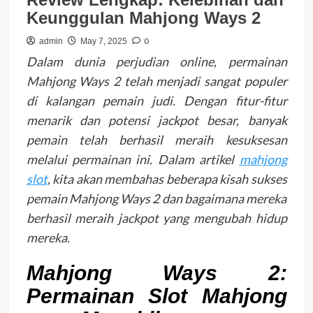
Keunggulan Mahjong Ways 2
0
admin
May 7, 2025
Dalam dunia perjudian online, permainan
Mahjong Ways 2 telah menjadi sangat populer
di kalangan pemain judi. Dengan fitur-fitur
menarik dan potensi jackpot besar, banyak
pemain telah berhasil meraih kesuksesan
melalui permainan ini. Dalam artikel
mahjong
slot
, kita akan membahas beberapa kisah sukses
pemain Mahjong Ways 2 dan bagaimana mereka
berhasil meraih jackpot yang mengubah hidup
mereka.
Mahjong Ways 2:
Permainan Slot Mahjong