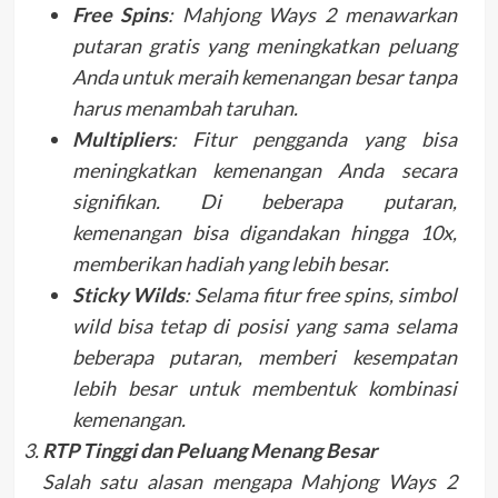
Free Spins
: Mahjong Ways 2 menawarkan
putaran gratis yang meningkatkan peluang
Anda untuk meraih kemenangan besar tanpa
harus menambah taruhan.
Multipliers
: Fitur pengganda yang bisa
meningkatkan kemenangan Anda secara
signifikan. Di beberapa putaran,
kemenangan bisa digandakan hingga 10x,
memberikan hadiah yang lebih besar.
Sticky Wilds
: Selama fitur free spins, simbol
wild bisa tetap di posisi yang sama selama
beberapa putaran, memberi kesempatan
lebih besar untuk membentuk kombinasi
kemenangan.
RTP Tinggi dan Peluang Menang Besar
Salah satu alasan mengapa Mahjong Ways 2