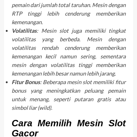
pemain dari jumlah total taruhan. Mesin dengan
RTP tinggi lebih cenderung memberikan
kemenangan.
Volatilitas
: Mesin slot juga memiliki tingkat
volatilitas yang berbeda. Mesin dengan
volatilitas rendah cenderung memberikan
kemenangan kecil namun sering, sementara
mesin dengan volatilitas tinggi memberikan
kemenangan lebih besar namun lebih jarang.
Fitur Bonus
: Beberapa mesin slot memiliki fitur
bonus yang meningkatkan peluang pemain
untuk menang, seperti putaran gratis atau
simbol liar (wild).
Cara Memilih Mesin Slot
Gacor