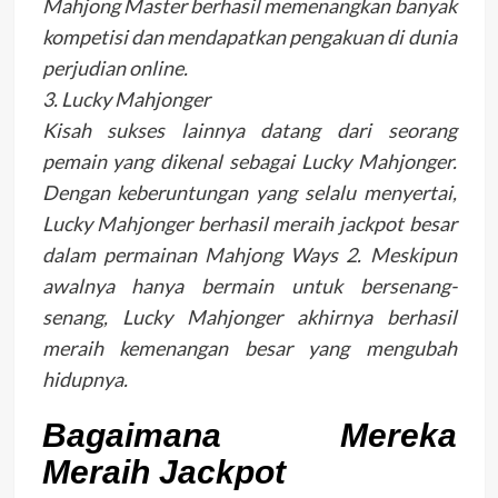
Mahjong Master berhasil memenangkan banyak
kompetisi dan mendapatkan pengakuan di dunia
perjudian online.
3. Lucky Mahjonger
Kisah sukses lainnya datang dari seorang
pemain yang dikenal sebagai Lucky Mahjonger.
Dengan keberuntungan yang selalu menyertai,
Lucky Mahjonger berhasil meraih jackpot besar
dalam permainan Mahjong Ways 2. Meskipun
awalnya hanya bermain untuk bersenang-
senang, Lucky Mahjonger akhirnya berhasil
meraih kemenangan besar yang mengubah
hidupnya.
Bagaimana Mereka
Meraih Jackpot