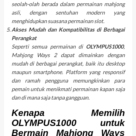
seolah-olah berada dalam permainan mahjong
asli, dengan sentuhan modern yang
menghidupkan suasana permainan slot.
Akses Mudah dan Kompatibilitas di Berbagai
Perangkat
Seperti semua permainan di
OLYMPUS1000
,
Mahjong Ways 2 dapat dimainkan dengan
mudah di berbagai perangkat, baik itu desktop
maupun smartphone. Platform yang responsif
dan ramah pengguna memungkinkan para
pemain untuk menikmati permainan kapan saja
dan di mana saja tanpa gangguan.
Kenapa Memilih
OLYMPUS1000 untuk
Bermain Mahjong Ways