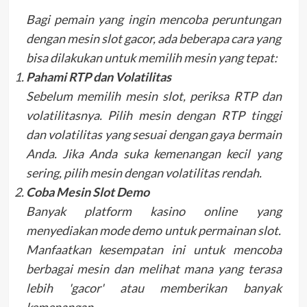
Bagi pemain yang ingin mencoba peruntungan
dengan mesin slot gacor, ada beberapa cara yang
bisa dilakukan untuk memilih mesin yang tepat:
Pahami RTP dan Volatilitas
Sebelum memilih mesin slot, periksa RTP dan
volatilitasnya. Pilih mesin dengan RTP tinggi
dan volatilitas yang sesuai dengan gaya bermain
Anda. Jika Anda suka kemenangan kecil yang
sering, pilih mesin dengan volatilitas rendah.
Coba Mesin Slot Demo
Banyak platform kasino online yang
menyediakan mode demo untuk permainan slot.
Manfaatkan kesempatan ini untuk mencoba
berbagai mesin dan melihat mana yang terasa
lebih 'gacor' atau memberikan banyak
kemenangan.