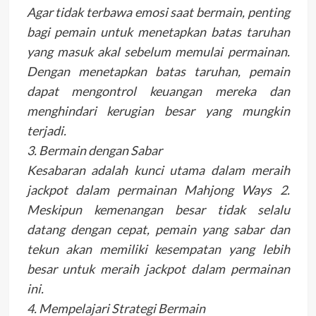
Agar tidak terbawa emosi saat bermain, penting
bagi pemain untuk menetapkan batas taruhan
yang masuk akal sebelum memulai permainan.
Dengan menetapkan batas taruhan, pemain
dapat mengontrol keuangan mereka dan
menghindari kerugian besar yang mungkin
terjadi.
3. Bermain dengan Sabar
Kesabaran adalah kunci utama dalam meraih
jackpot dalam permainan Mahjong Ways 2.
Meskipun kemenangan besar tidak selalu
datang dengan cepat, pemain yang sabar dan
tekun akan memiliki kesempatan yang lebih
besar untuk meraih jackpot dalam permainan
ini.
4. Mempelajari Strategi Bermain