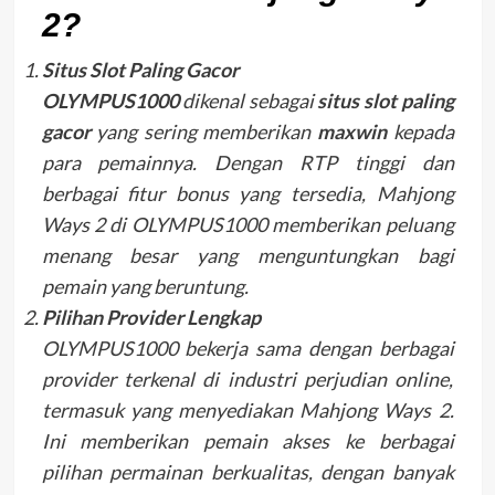
2?
Situs Slot Paling Gacor
OLYMPUS1000
dikenal sebagai
situs slot paling
gacor
yang sering memberikan
maxwin
kepada
para pemainnya. Dengan RTP tinggi dan
berbagai fitur bonus yang tersedia, Mahjong
Ways 2 di OLYMPUS1000 memberikan peluang
menang besar yang menguntungkan bagi
pemain yang beruntung.
Pilihan Provider Lengkap
OLYMPUS1000 bekerja sama dengan berbagai
provider terkenal di industri perjudian online,
termasuk yang menyediakan Mahjong Ways 2.
Ini memberikan pemain akses ke berbagai
pilihan permainan berkualitas, dengan banyak