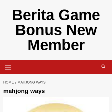
Skip
Berita Game
to
content
Bonus New
Member
Primary
Menu
HOME
MAHJONG WAYS
mahjong ways