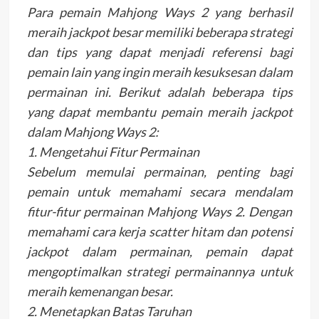
Para pemain Mahjong Ways 2 yang berhasil
meraih jackpot besar memiliki beberapa strategi
dan tips yang dapat menjadi referensi bagi
pemain lain yang ingin meraih kesuksesan dalam
permainan ini. Berikut adalah beberapa tips
yang dapat membantu pemain meraih jackpot
dalam Mahjong Ways 2:
1. Mengetahui Fitur Permainan
Sebelum memulai permainan, penting bagi
pemain untuk memahami secara mendalam
fitur-fitur permainan Mahjong Ways 2. Dengan
memahami cara kerja scatter hitam dan potensi
jackpot dalam permainan, pemain dapat
mengoptimalkan strategi permainannya untuk
meraih kemenangan besar.
2. Menetapkan Batas Taruhan