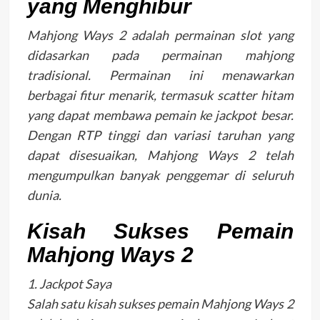
yang Menghibur
Mahjong Ways 2 adalah permainan slot yang
didasarkan pada permainan mahjong
tradisional. Permainan ini menawarkan
berbagai fitur menarik, termasuk scatter hitam
yang dapat membawa pemain ke jackpot besar.
Dengan RTP tinggi dan variasi taruhan yang
dapat disesuaikan, Mahjong Ways 2 telah
mengumpulkan banyak penggemar di seluruh
dunia.
Kisah Sukses Pemain
Mahjong Ways 2
1. Jackpot Saya
Salah satu kisah sukses pemain Mahjong Ways 2