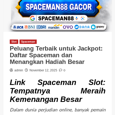
Slot
Spaceman
Peluang Terbaik untuk Jackpot:
Daftar Spaceman dan
Menangkan Hadiah Besar
0
admin
November 12, 2025
Link Spaceman Slot:
Tempatnya Meraih
Kemenangan Besar
Dalam dunia perjudian online, banyak pemain