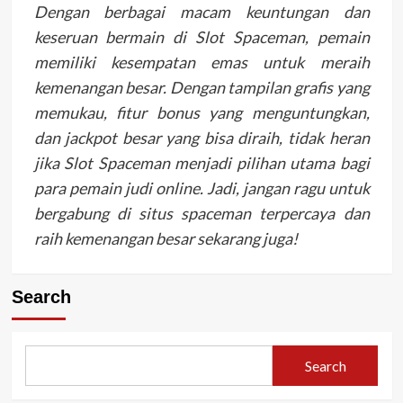
Dengan berbagai macam keuntungan dan
keseruan bermain di Slot Spaceman, pemain
memiliki kesempatan emas untuk meraih
kemenangan besar. Dengan tampilan grafis yang
memukau, fitur bonus yang menguntungkan,
dan jackpot besar yang bisa diraih, tidak heran
jika Slot Spaceman menjadi pilihan utama bagi
para pemain judi online. Jadi, jangan ragu untuk
bergabung di situs spaceman terpercaya dan
raih kemenangan besar sekarang juga!
Search
Search