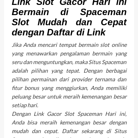
Link Slot Gacor Hari ini
Bermain di Spaceman
Slot Mudah dan Cepat
dengan Daftar di Link
Jika Anda mencari tempat bermain slot online
yang menawarkan pengalaman bermain yang
seru dan menguntungkan, maka Situs Spaceman
adalah pilihan yang tepat. Dengan berbagai
pilihan permainan dari provider ternama dan
fitur bonus yang menggiurkan, Anda memiliki
peluang besar untuk meraih kemenangan besar
setiap hari.
Dengan Link Gacor Slot Spaceman Hari ini,
Anda bisa meraih kemenangan besar dengan
mudah dan cepat. Daftar sekarang di Situs