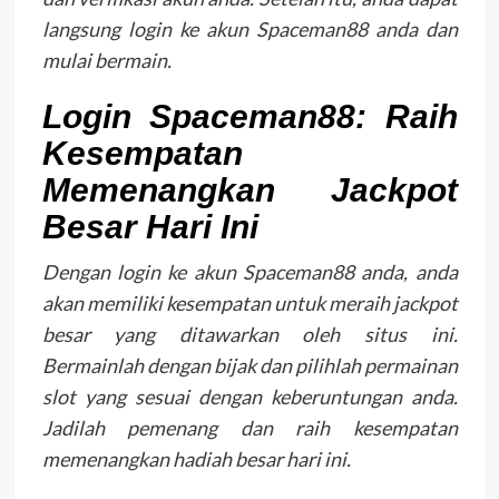
langsung login ke akun Spaceman88 anda dan
mulai bermain.
Login Spaceman88: Raih
Kesempatan
Memenangkan Jackpot
Besar Hari Ini
Dengan login ke akun Spaceman88 anda, anda
akan memiliki kesempatan untuk meraih jackpot
besar yang ditawarkan oleh situs ini.
Bermainlah dengan bijak dan pilihlah permainan
slot yang sesuai dengan keberuntungan anda.
Jadilah pemenang dan raih kesempatan
memenangkan hadiah besar hari ini.