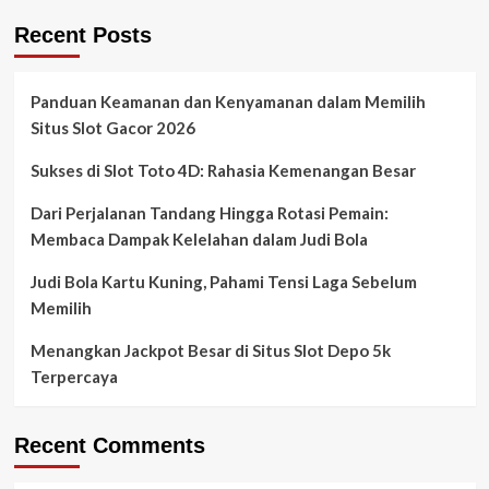
Recent Posts
Panduan Keamanan dan Kenyamanan dalam Memilih
Situs Slot Gacor 2026
Sukses di Slot Toto 4D: Rahasia Kemenangan Besar
Dari Perjalanan Tandang Hingga Rotasi Pemain:
Membaca Dampak Kelelahan dalam Judi Bola
Judi Bola Kartu Kuning, Pahami Tensi Laga Sebelum
Memilih
Menangkan Jackpot Besar di Situs Slot Depo 5k
Terpercaya
Recent Comments