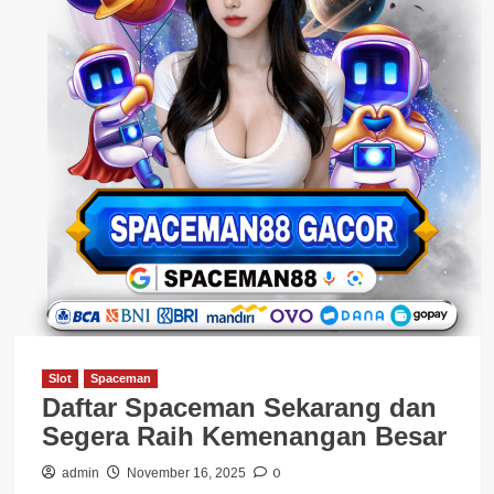
Slot
Spaceman
Daftar Spaceman Sekarang dan
Segera Raih Kemenangan Besar
0
admin
November 16, 2025