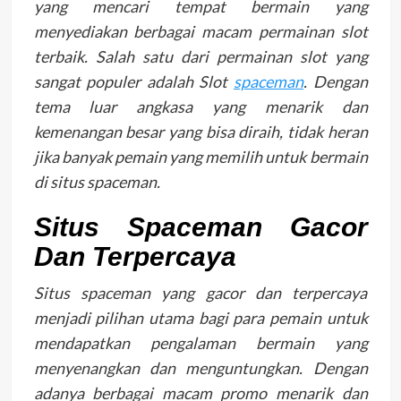
yang mencari tempat bermain yang
menyediakan berbagai macam permainan slot
terbaik. Salah satu dari permainan slot yang
sangat populer adalah Slot
spaceman
. Dengan
tema luar angkasa yang menarik dan
kemenangan besar yang bisa diraih, tidak heran
jika banyak pemain yang memilih untuk bermain
di situs spaceman.
Situs Spaceman Gacor
Dan Terpercaya
Situs spaceman yang gacor dan terpercaya
menjadi pilihan utama bagi para pemain untuk
mendapatkan pengalaman bermain yang
menyenangkan dan menguntungkan. Dengan
adanya berbagai macam promo menarik dan