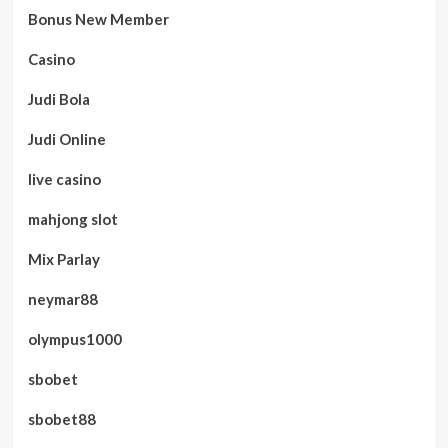
Bonus New Member
Casino
Judi Bola
Judi Online
live casino
mahjong slot
Mix Parlay
neymar88
olympus1000
sbobet
sbobet88