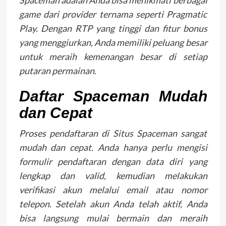
Spaceman adalah Anda bisa menikmati berbagai
game dari provider ternama seperti Pragmatic
Play. Dengan RTP yang tinggi dan fitur bonus
yang menggiurkan, Anda memiliki peluang besar
untuk meraih kemenangan besar di setiap
putaran permainan.
Daftar Spaceman Mudah
dan Cepat
Proses pendaftaran di Situs Spaceman sangat
mudah dan cepat. Anda hanya perlu mengisi
formulir pendaftaran dengan data diri yang
lengkap dan valid, kemudian melakukan
verifikasi akun melalui email atau nomor
telepon. Setelah akun Anda telah aktif, Anda
bisa langsung mulai bermain dan meraih