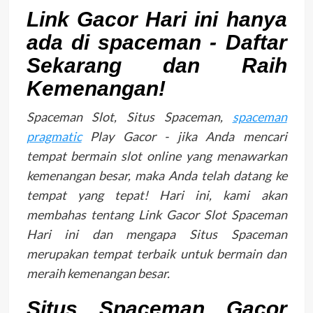
Link Gacor Hari ini hanya
ada di spaceman - Daftar
Sekarang dan Raih
Kemenangan!
Spaceman Slot, Situs Spaceman,
spaceman
pragmatic
Play Gacor - jika Anda mencari
tempat bermain slot online yang menawarkan
kemenangan besar, maka Anda telah datang ke
tempat yang tepat! Hari ini, kami akan
membahas tentang Link Gacor Slot Spaceman
Hari ini dan mengapa Situs Spaceman
merupakan tempat terbaik untuk bermain dan
meraih kemenangan besar.
Situs Spaceman Gacor