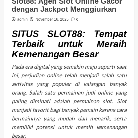
Slot88: Agen Slot Online Gacor
dengan Jackpot Menggiurkan
0
admin
November 16, 2025
SITUS SLOT88: Tempat
Terbaik untuk Meraih
Kemenangan Besar
Pada era digital yang semakin maju seperti saat
ini, perjudian online telah menjadi salah satu
aktivitas yang populer di kalangan banyak
orang. Salah satu permainan judi online yang
paling diminati adalah permainan slot. Slot
menjadi favorit bagi banyak pemain karena cara
bermainnya yang mudah dan menarik, serta
memiliki potensi untuk meraih kemenangan
besar.