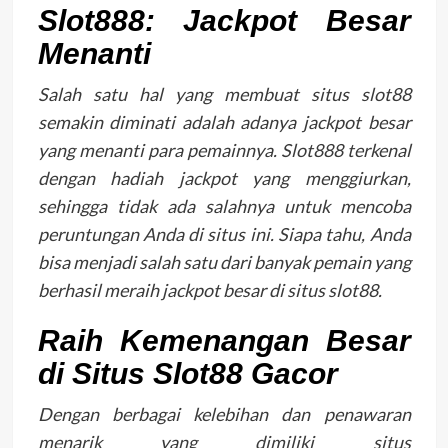
Slot888: Jackpot Besar
Menanti
Salah satu hal yang membuat situs slot88
semakin diminati adalah adanya jackpot besar
yang menanti para pemainnya. Slot888 terkenal
dengan hadiah jackpot yang menggiurkan,
sehingga tidak ada salahnya untuk mencoba
peruntungan Anda di situs ini. Siapa tahu, Anda
bisa menjadi salah satu dari banyak pemain yang
berhasil meraih jackpot besar di situs slot88.
Raih Kemenangan Besar
di Situs Slot88 Gacor
Dengan berbagai kelebihan dan penawaran
menarik yang dimiliki situs