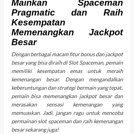
Mainkan Spaceman
Pragmatic dan Raih
Kesempatan
Memenangkan Jackpot
Besar
Dengan berbagai macam fitur bonus dan jackpot
besar yang bisa diraih di Slot Spaceman, pemain
memiliki kesempatan emas untuk meraih
kemenangan besar. Dengan mengandalkan
keberuntungan dan strategi bermain yang tepat,
pemain bisa memenangkan jackpot besar dan
merasakan sensasi kemenangan yang
memuaskan. Jadi, jangan ragu untuk mencoba
permainan slot spaceman dan raih kemenangan
besar sekarang juga!