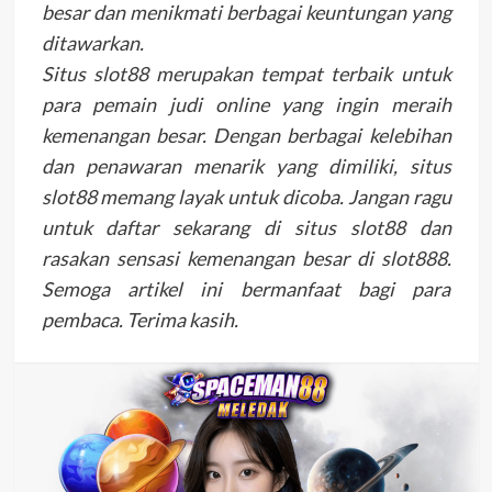
besar dan menikmati berbagai keuntungan yang
ditawarkan.
Situs slot88 merupakan tempat terbaik untuk
para pemain judi online yang ingin meraih
kemenangan besar. Dengan berbagai kelebihan
dan penawaran menarik yang dimiliki, situs
slot88 memang layak untuk dicoba. Jangan ragu
untuk daftar sekarang di situs slot88 dan
rasakan sensasi kemenangan besar di slot888.
Semoga artikel ini bermanfaat bagi para
pembaca. Terima kasih.