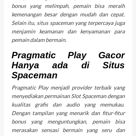
bonus yang melimpah, pemain bisa meraih
kemenangan besar dengan mudah dan cepat.
Selain itu, situs spaceman yang terpercaya juga
menjamin keamanan dan kenyamanan para
pemain dalam bermain.
Pragmatic Play Gacor
Hanya ada di Situs
Spaceman
Pragmatic Play menjadi provider terbaik yang
menyediakan permainan Slot Spaceman dengan
kualitas grafis dan audio yang memukau.
Dengan tampilan yang menarik dan fitur-fitur
bonus yang menguntungkan, pemain bisa
merasakan sensasi bermain yang seru dan