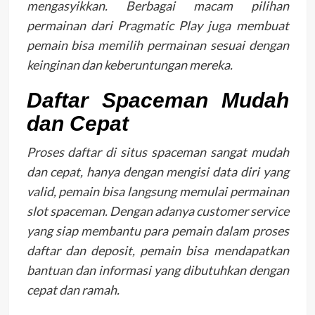
mengasyikkan. Berbagai macam pilihan
permainan dari Pragmatic Play juga membuat
pemain bisa memilih permainan sesuai dengan
keinginan dan keberuntungan mereka.
Daftar Spaceman Mudah
dan Cepat
Proses daftar di situs spaceman sangat mudah
dan cepat, hanya dengan mengisi data diri yang
valid, pemain bisa langsung memulai permainan
slot spaceman. Dengan adanya customer service
yang siap membantu para pemain dalam proses
daftar dan deposit, pemain bisa mendapatkan
bantuan dan informasi yang dibutuhkan dengan
cepat dan ramah.