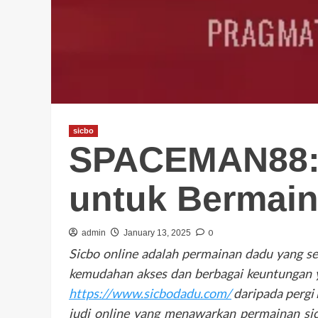
sicbo
SPACEMAN88: 
untuk Bermain
0
admin
January 13, 2025
Sicbo online adalah permainan dadu yang se
kemudahan akses dan berbagai keuntungan 
https://www.sicbodadu.com/
daripada pergi
judi online yang menawarkan permainan sic