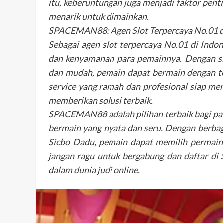
itu, keberuntungan juga menjadi faktor pen
menarik untuk dimainkan.
SPACEMAN88: Agen Slot Terpercaya No.01 d
Sebagai agen slot terpercaya No.01 di In
dan kenyamanan para pemainnya. Dengan si
dan mudah, pemain dapat bermain dengan ten
service yang ramah dan profesional siap m
memberikan solusi terbaik.
SPACEMAN88 adalah pilihan terbaik bagi par
bermain yang nyata dan seru. Dengan berbaga
Sicbo Dadu, pemain dapat memilih permaina
jangan ragu untuk bergabung dan daftar d
dalam dunia judi online.