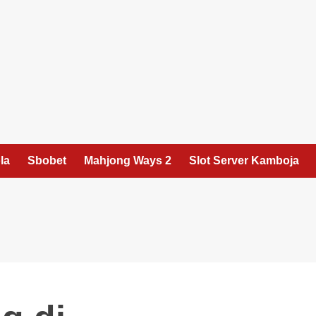
la
Sbobet
Mahjong Ways 2
Slot Server Kamboja