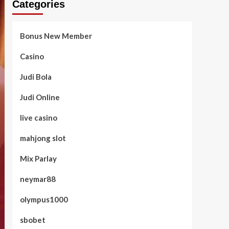
Categories
Bonus New Member
Casino
Judi Bola
Judi Online
live casino
mahjong slot
Mix Parlay
neymar88
olympus1000
sbobet