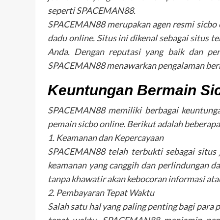
seperti SPACEMAN88.
SPACEMAN88 merupakan agen resmi sicbo onl
dadu online. Situs ini dikenal sebagai situ
Anda. Dengan reputasi yang baik dan pen
SPACEMAN88 menawarkan pengalaman bermai
Keuntungan Bermain S
SPACEMAN88 memiliki berbagai keuntungan
pemain sicbo online. Berikut adalah bebera
1. Keamanan dan Kepercayaan
SPACEMAN88 telah terbukti sebagai situs 
keamanan yang canggih dan perlindungan dat
tanpa khawatir akan kebocoran informasi ata
2. Pembayaran Tepat Waktu
Salah satu hal yang paling penting bagi par