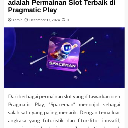
adalah Permainan Slot Terbaik di
Pragmatic Play
admin
December 17, 2024
0
Dari berbagai permainan slot yang ditawarkan oleh
Pragmatic Play, “Spaceman” menonjol sebagai
salah satu yang paling menarik. Dengan tema luar
angkasa yang futuristik dan fitur-fitur inovatif,