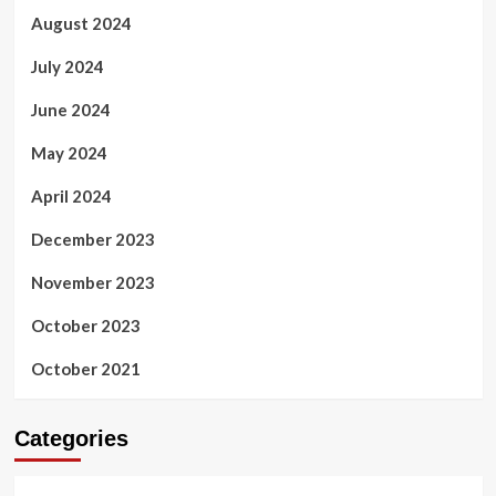
August 2024
July 2024
June 2024
May 2024
April 2024
December 2023
November 2023
October 2023
October 2021
Categories