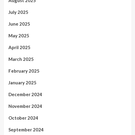
August 2025
July 2025
June 2025
May 2025
April 2025
March 2025
February 2025
January 2025
December 2024
November 2024
October 2024
September 2024