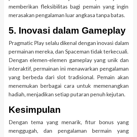
memberikan fleksibilitas bagi pemain yang ingin
merasakan pengalaman luar angkasa tanpa batas.
5.
Inovasi dalam Gameplay
Pragmatic Play selalu dikenal dengan inovasi dalam
permainan mereka, dan Spaceman tidak terkecuali.
Dengan elemen-elemen gameplay yang unik dan
interaktif, permainan ini menawarkan pengalaman
yang berbeda dari slot tradisional. Pemain akan
menemukan berbagai cara untuk memenangkan
hadiah, menjadikan setiap putaran penuh kejutan.
Kesimpulan
Dengan tema yang menarik, fitur bonus yang
menggugah, dan pengalaman bermain yang