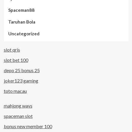
Spaceman88
Taruhan Bola
Uncategorized
slot qris
slot bet 100
depo 25 bonus 25
joker123 gaming
toto macau
mahjong ways
spaceman slot
bonus new member 100