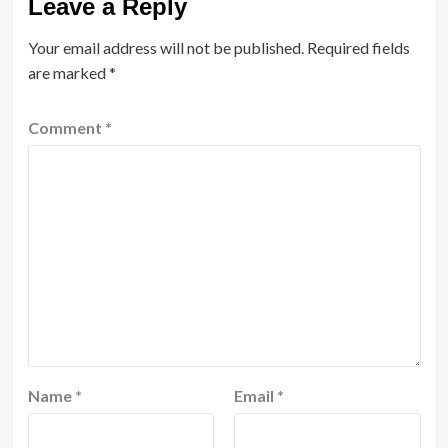
Leave a Reply
Your email address will not be published.
Required fields
are marked
*
Comment
*
Name
*
Email
*