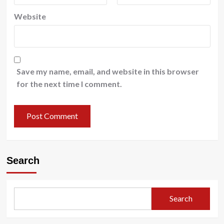
Website
Save my name, email, and website in this browser
for the next time I comment.
Search
Search