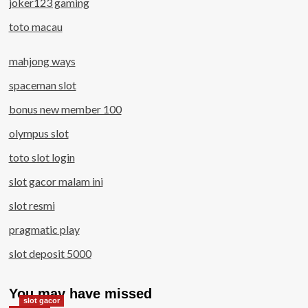
joker123 gaming
toto macau
mahjong ways
spaceman slot
bonus new member 100
olympus slot
toto slot login
slot gacor malam ini
slot resmi
pragmatic play
slot deposit 5000
You may have missed
slot gacor