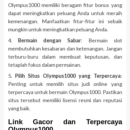
Olympus1000 memiliki beragam fitur bonus yang
dapat meningkatkan peluang Anda untuk meraih
kemenangan. Manfaatkan fitur-fitur ini sebaik
mungkin untuk meningkatkan peluang Anda.
4.
Bermain dengan Sabar
: Bermain slot
membutuhkan kesabaran dan ketenangan. Jangan
terburu-buru dalam membuat keputusan, dan
tetaplah fokus dalam permainan.
5.
Pilih Situs Olympus1000 yang Terpercaya
:
Penting untuk memilih situs judi online yang
terpercaya untuk bermain Olympus1000. Pastikan
situs tersebut memiliki lisensi resmi dan reputasi
yang baik.
Link Gacor dan Terpercaya
Olympus1000