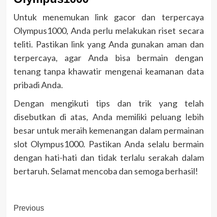
Untuk menemukan link gacor dan terpercaya
Olympus1000, Anda perlu melakukan riset secara
teliti. Pastikan link yang Anda gunakan aman dan
terpercaya, agar Anda bisa bermain dengan
tenang tanpa khawatir mengenai keamanan data
pribadi Anda.
Dengan mengikuti tips dan trik yang telah
disebutkan di atas, Anda memiliki peluang lebih
besar untuk meraih kemenangan dalam permainan
slot Olympus1000. Pastikan Anda selalu bermain
dengan hati-hati dan tidak terlalu serakah dalam
bertaruh. Selamat mencoba dan semoga berhasil!
Post
Previous