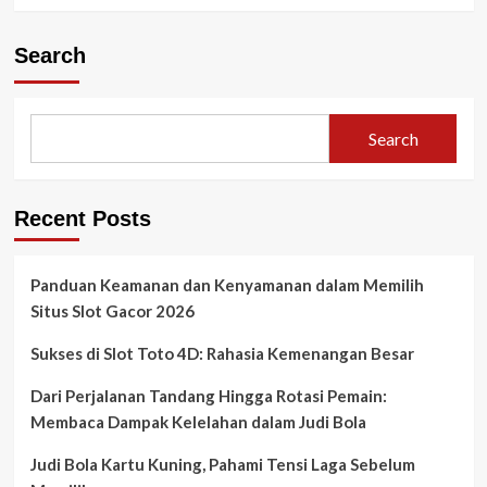
Search
Search
Recent Posts
Panduan Keamanan dan Kenyamanan dalam Memilih
Situs Slot Gacor 2026
Sukses di Slot Toto 4D: Rahasia Kemenangan Besar
Dari Perjalanan Tandang Hingga Rotasi Pemain:
Membaca Dampak Kelelahan dalam Judi Bola
Judi Bola Kartu Kuning, Pahami Tensi Laga Sebelum