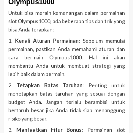
Olympus1000
Untuk bisa meraih kemenangan dalam permainan
slot Olympus1000, ada beberapa tips dan trik yang
bisa Anda terapkan:
1.
Kenali Aturan Permainan
: Sebelum memulai
permainan, pastikan Anda memahami aturan dan
cara bermain Olympus1000. Hal ini akan
membantu Anda untuk membuat strategi yang
lebih baik dalam bermain.
2.
Tetapkan Batas Taruhan
: Penting untuk
menetapkan batas taruhan yang sesuai dengan
budget Anda. Jangan terlalu berambisi untuk
bertaruh besar jika Anda tidak siap menanggung
risiko yang besar.
3.
Manfaatkan Fitur Bonus
: Permainan slot