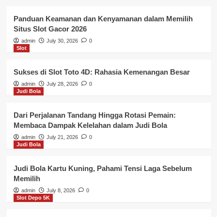
Panduan Keamanan dan Kenyamanan dalam Memilih
Situs Slot Gacor 2026
admin
July 30, 2026
0
Slot
Sukses di Slot Toto 4D: Rahasia Kemenangan Besar
admin
July 28, 2026
0
Judi Bola
Dari Perjalanan Tandang Hingga Rotasi Pemain:
Membaca Dampak Kelelahan dalam Judi Bola
admin
July 21, 2026
0
Judi Bola
Judi Bola Kartu Kuning, Pahami Tensi Laga Sebelum
Memilih
admin
July 8, 2026
0
Slot Depo 5K