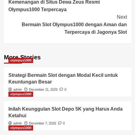
Kemenangan di Situs Dewa Zeus Resmi
Navigation
Olympus1000 Terpercaya
Next
Bermain Slot Olympus1000 dengan Aman dan
Terpercaya di Jagonya Slot
More Stories
olympus1000
Strategi Bermain Slot dengan Modal Kecil untuk
Keuntungan Besar
admin
December 11, 2025
0
olympus1000
Inilah Keunggulan Slot Depo 5K yang Harus Anda
Ketahui
admin
December 7, 2025
0
olympus1000