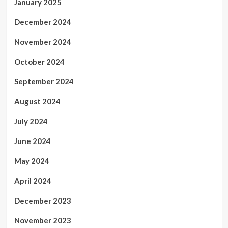
January 2025
December 2024
November 2024
October 2024
September 2024
August 2024
July 2024
June 2024
May 2024
April 2024
December 2023
November 2023