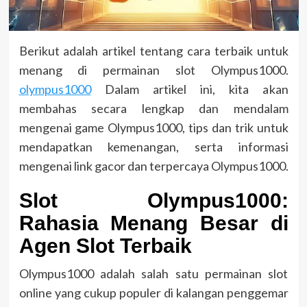
Berikut adalah artikel tentang cara terbaik untuk
menang di permainan slot Olympus1000.
olympus1000
Dalam artikel ini, kita akan
membahas secara lengkap dan mendalam
mengenai game Olympus1000, tips dan trik untuk
mendapatkan kemenangan, serta informasi
mengenai link gacor dan terpercaya Olympus1000.
Slot Olympus1000:
Rahasia Menang Besar di
Agen Slot Terbaik
Olympus1000 adalah salah satu permainan slot
online yang cukup populer di kalangan penggemar