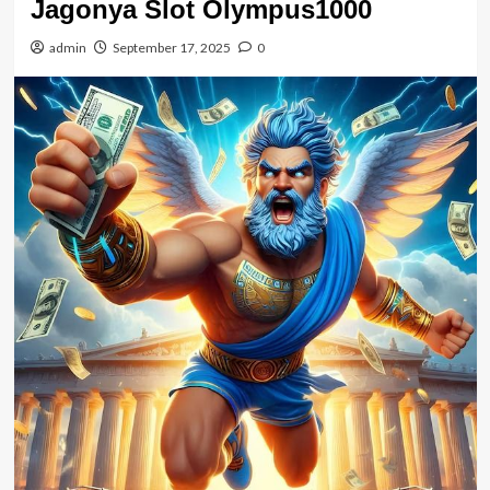
Jagonya Slot Olympus1000
admin
September 17, 2025
0