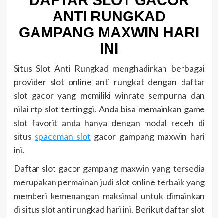
DAFTAR SLOT GACOR
ANTI RUNGKAD
GAMPANG MAXWIN HARI
INI
Situs Slot Anti Rungkad menghadirkan berbagai
provider slot online anti rungkat dengan daftar
slot gacor yang memiliki winrate sempurna dan
nilai rtp slot tertinggi. Anda bisa memainkan game
slot favorit anda hanya dengan modal receh di
situs
spaceman slot
gacor gampang maxwin hari
ini.
Daftar slot gacor gampang maxwin yang tersedia
merupakan permainan judi slot online terbaik yang
memberi kemenangan maksimal untuk dimainkan
di situs slot anti rungkad hari ini. Berikut daftar slot