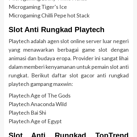
Microgaming Tiger’s Ice
Microgaming Chilli Pepe hot Stack
Slot Anti Rungkad Playtech
Playtech adalah agen slot online server luar negeri
yang menawarkan berbagai game slot dengan
animasi dan budaya eropa. Provider ini sangat lihai
dalam memberi kenyamanan untuk pemain slot anti
rungkat. Berikut daftar slot gacor anti rungkad
playtech gampang maxwin:
Playtech Age of The Gods
Playtech Anaconda Wild
Playtech Bai Shi
Playtech Age of Egypt
Slot Anti Rungkad TopTrend