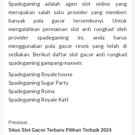
Spadegaming adalah agen slot online yang
merupakan salah satu provider yang memberi
banyak pola gacor tersembunyi. Untuk
mengalahkan permainan slot anti rungkad oleh
provider spadegaming ini, anda harus
menggunakan pola gacor resmi yang telah di
sediakan. Berikut daftar slot gacor anti rungkad
spadegaming gampang maxwin:
Spadegaming Royale house
Spadegaming Sugar Party
Spadegaming Roma
Spadegaming Royale Katt
Post
Previous
Situs Slot Gacor Terbaru Pilihan Terbaik 2024
Navigation