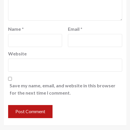
Name
*
Email
*
Website
Save my name, email, and website in this browser
for the next time I comment.