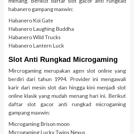
menang. Berikut daftar slot gacor anti rungkad
habanero gampang maxwin:
Habanero Koi Gate
Habanero Laughing Buddha
Habanero Wild Trucks
Habanero Lantern Luck
Slot Anti Rungkad Microgaming
Mircrogaming merupakan agen slot online yang
berdiri dari tahun 1994. Provider ini mengawali
karir dari mesin slot dan hingga kini menjadi slot
online klasik yang mudah menang hari ini. Berikut
daftar slot gacor anti rungkad microgaming
gampang maxwin:
Microgaming Brison moon
Microgaming Lucky Twins Nexus