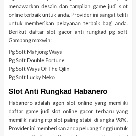
menawarkan desain dan tampilan game judi slot
online terbaik untuk anda. Provider ini sangat teliti
untuk memberikan pelayanan terbaik bagi anda.
Berikut daftar slot gacor anti rungkad pg soft
Gampang maxwin:
Pg Soft Mahjong Ways
Pg Soft Double Fortune
Pg Soft Ways Of The Qilin
Pg Soft Lucky Neko
Slot Anti Rungkad Habanero
Habanero adalah agen slot online yang memiliki
daftar game judi slot online gacor terbaru yang
memiliki rating rtp slot paling stabil di angka 98%.
Provider ini memberikan anda peluang tinggi untuk