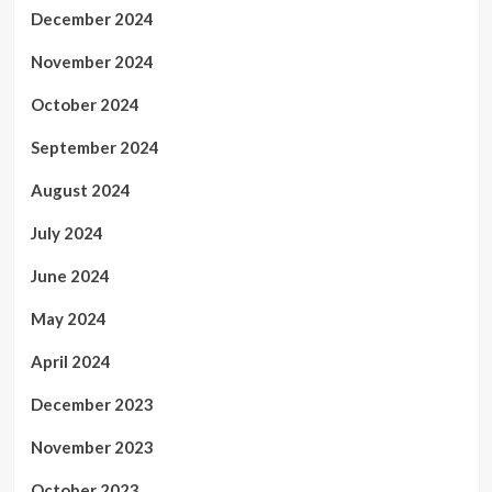
December 2024
November 2024
October 2024
September 2024
August 2024
July 2024
June 2024
May 2024
April 2024
December 2023
November 2023
October 2023