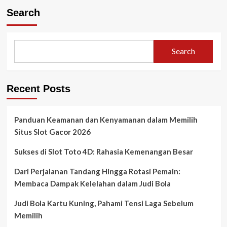
Search
Search
Recent Posts
Panduan Keamanan dan Kenyamanan dalam Memilih
Situs Slot Gacor 2026
Sukses di Slot Toto 4D: Rahasia Kemenangan Besar
Dari Perjalanan Tandang Hingga Rotasi Pemain:
Membaca Dampak Kelelahan dalam Judi Bola
Judi Bola Kartu Kuning, Pahami Tensi Laga Sebelum
Memilih