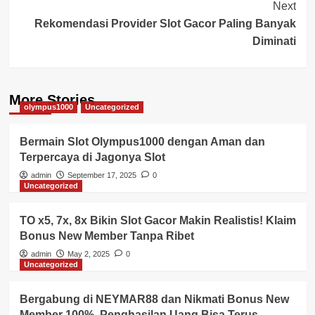
Next
Rekomendasi Provider Slot Gacor Paling Banyak
Diminati
More Stories
olympus1000
Uncategorized
Bermain Slot Olympus1000 dengan Aman dan
Terpercaya di Jagonya Slot
admin
September 17, 2025
0
Uncategorized
TO x5, 7x, 8x Bikin Slot Gacor Makin Realistis! Klaim
Bonus New Member Tanpa Ribet
admin
May 2, 2025
0
Uncategorized
Bergabung di NEYMAR88 dan Nikmati Bonus New
Member 100%, Penghasilan Uang Bisa Terus