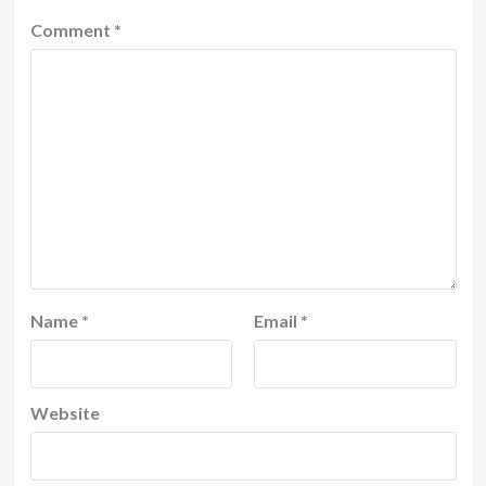
Comment
*
Name
*
Email
*
Website