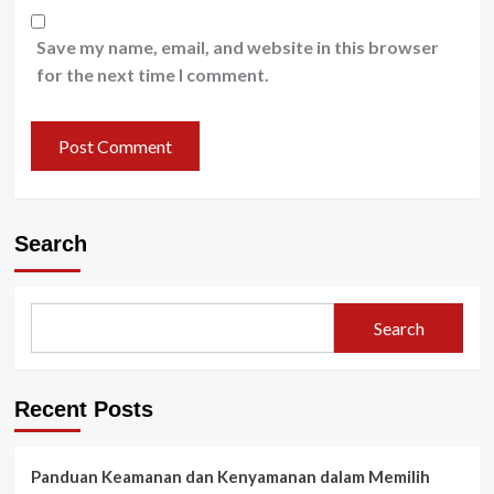
Save my name, email, and website in this browser
for the next time I comment.
Search
Search
Recent Posts
Panduan Keamanan dan Kenyamanan dalam Memilih