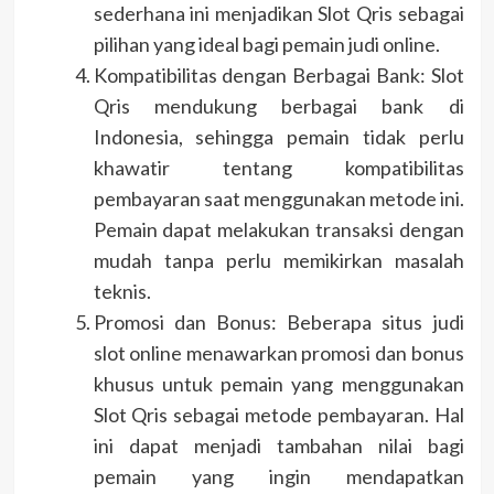
sederhana ini menjadikan Slot Qris sebagai
pilihan yang ideal bagi pemain judi online.
Kompatibilitas dengan Berbagai Bank: Slot
Qris mendukung berbagai bank di
Indonesia, sehingga pemain tidak perlu
khawatir tentang kompatibilitas
pembayaran saat menggunakan metode ini.
Pemain dapat melakukan transaksi dengan
mudah tanpa perlu memikirkan masalah
teknis.
Promosi dan Bonus: Beberapa situs judi
slot online menawarkan promosi dan bonus
khusus untuk pemain yang menggunakan
Slot Qris sebagai metode pembayaran. Hal
ini dapat menjadi tambahan nilai bagi
pemain yang ingin mendapatkan