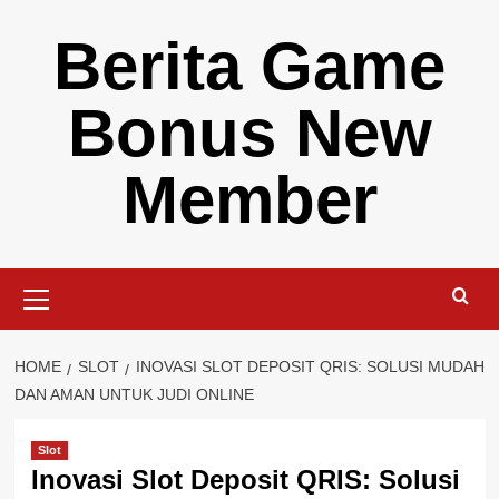
Skip
Berita Game
to
content
Bonus New
Member
Primary
Menu
HOME
SLOT
INOVASI SLOT DEPOSIT QRIS: SOLUSI MUDAH
DAN AMAN UNTUK JUDI ONLINE
Slot
Inovasi Slot Deposit QRIS: Solusi