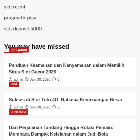
slot resmi
pragmatic play
slot deposit 5000
You may have missed
slot gacor
Panduan Keamanan dan Kenyamanan dalam Memilih
Situs Slot Gacor 2026
admin
July 30, 2026
0
Slot
Sukses di Slot Toto 4D: Rahasia Kemenangan Besar
admin
July 28, 2026
0
Judi Bola
Dari Perjalanan Tandang Hingga Rotasi Pemain:
Membaca Dampak Kelelahan dalam Judi Bola