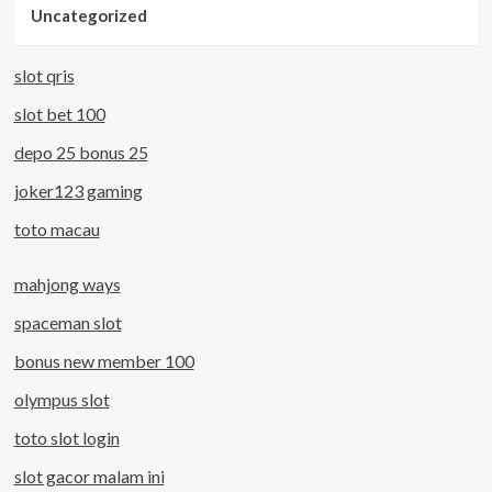
Uncategorized
slot qris
slot bet 100
depo 25 bonus 25
joker123 gaming
toto macau
mahjong ways
spaceman slot
bonus new member 100
olympus slot
toto slot login
slot gacor malam ini