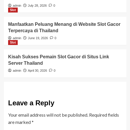
admin
July 28, 2026
0
Slot
Manfaatkan Peluang Menang di Website Slot Gacor
Terpercaya di Thailand
admin
June 19, 2026
0
Slot
Kisah Sukses Pemain Slot Gacor di Situs Link
Server Thailand
admin
April 30, 2026
0
Leave a Reply
Your email address will not be published.
Required fields
are marked
*