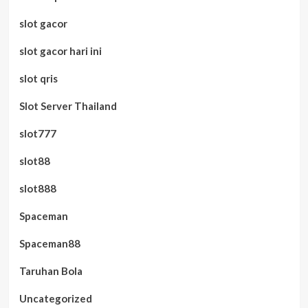
slot gacor
slot gacor hari ini
slot qris
Slot Server Thailand
slot777
slot88
slot888
Spaceman
Spaceman88
Taruhan Bola
Uncategorized