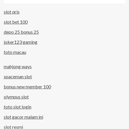
slot qris
slot bet 100
depo 25 bonus 25
joker123 gaming
toto macau
mahjong ways
spaceman slot
bonus new member 100
olympus slot
toto slot login
slot gacor malam ini
slot resmi