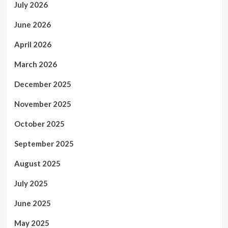
July 2026
June 2026
April 2026
March 2026
December 2025
November 2025
October 2025
September 2025
August 2025
July 2025
June 2025
May 2025