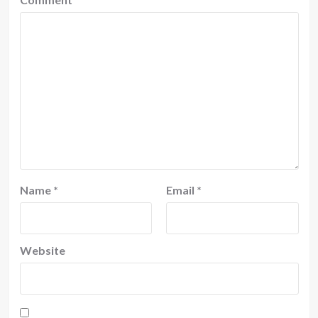
Name
*
Email
*
Website