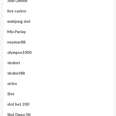
Judi Online
live casino
mahjong slot
Mix Parlay
neymar88
olympus1000
sbobet
sbobet88
sicbo
Slot
slot bet 200
Slot Depo 5K