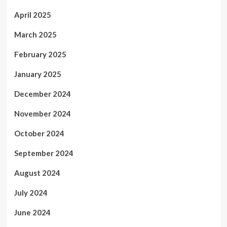
April 2025
March 2025
February 2025
January 2025
December 2024
November 2024
October 2024
September 2024
August 2024
July 2024
June 2024