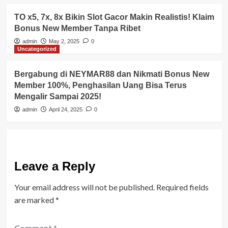
TO x5, 7x, 8x Bikin Slot Gacor Makin Realistis! Klaim
Bonus New Member Tanpa Ribet
admin
May 2, 2025
0
Uncategorized
Bergabung di NEYMAR88 dan Nikmati Bonus New
Member 100%, Penghasilan Uang Bisa Terus
Mengalir Sampai 2025!
admin
April 24, 2025
0
Leave a Reply
Your email address will not be published.
Required fields
are marked
*
Comment
*