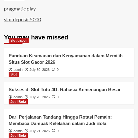
pragmatic play
slot deposit 5000
You may have missed
slot gacor
Panduan Keamanan dan Kenyamanan dalam Memilih
Situs Slot Gacor 2026
admin
July 30, 2026
0
Slot
Sukses di Slot Toto 4D: Rahasia Kemenangan Besar
admin
July 28, 2026
0
Judi Bola
Dari Perjalanan Tandang Hingga Rotasi Pemain:
Membaca Dampak Kelelahan dalam Judi Bola
admin
July 21, 2026
0
Judi Bola