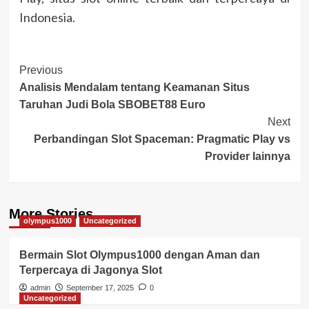
Indonesia.
Post
Previous
Analisis Mendalam tentang Keamanan Situs
Navigation
Taruhan Judi Bola SBOBET88 Euro
Next
Perbandingan Slot Spaceman: Pragmatic Play vs
Provider lainnya
More Stories
olympus1000
Uncategorized
Bermain Slot Olympus1000 dengan Aman dan
Terpercaya di Jagonya Slot
admin
September 17, 2025
0
Uncategorized