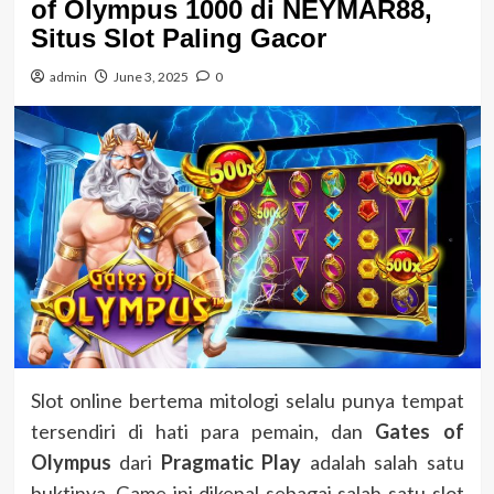
of Olympus 1000 di NEYMAR88,
Situs Slot Paling Gacor
admin
June 3, 2025
0
Slot online bertema mitologi selalu punya tempat
tersendiri di hati para pemain, dan
Gates of
Olympus
dari
Pragmatic Play
adalah salah satu
buktinya. Game ini dikenal sebagai salah satu slot