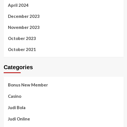
April 2024
December 2023
November 2023
October 2023
October 2021
Categories
Bonus New Member
Casino
Judi Bola
Judi Online