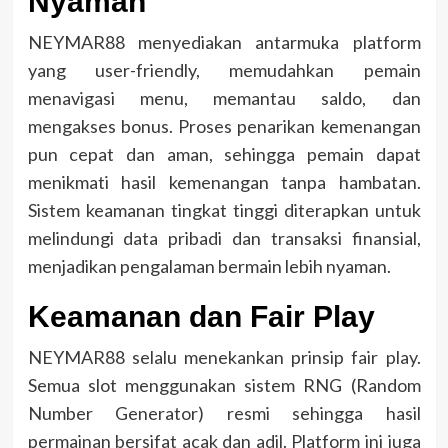
Nyaman
NEYMAR88 menyediakan antarmuka platform
yang user-friendly, memudahkan pemain
menavigasi menu, memantau saldo, dan
mengakses bonus. Proses penarikan kemenangan
pun cepat dan aman, sehingga pemain dapat
menikmati hasil kemenangan tanpa hambatan.
Sistem keamanan tingkat tinggi diterapkan untuk
melindungi data pribadi dan transaksi finansial,
menjadikan pengalaman bermain lebih nyaman.
Keamanan dan Fair Play
NEYMAR88 selalu menekankan prinsip fair play.
Semua slot menggunakan sistem RNG (Random
Number Generator) resmi sehingga hasil
permainan bersifat acak dan adil. Platform ini juga