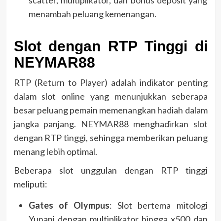
menambah peluang kemenangan.
Slot dengan RTP Tinggi di
NEYMAR88
RTP (Return to Player) adalah indikator penting
dalam slot online yang menunjukkan seberapa
besar peluang pemain memenangkan hadiah dalam
jangka panjang. NEYMAR88 menghadirkan slot
dengan RTP tinggi, sehingga memberikan peluang
menang lebih optimal.
Beberapa slot unggulan dengan RTP tinggi
meliputi:
Gates of Olympus
: Slot bertema mitologi
Yunani dengan multiplikator hingga x500 dan