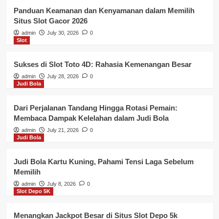
Panduan Keamanan dan Kenyamanan dalam Memilih
Situs Slot Gacor 2026
admin
July 30, 2026
0
Slot
Sukses di Slot Toto 4D: Rahasia Kemenangan Besar
admin
July 28, 2026
0
Judi Bola
Dari Perjalanan Tandang Hingga Rotasi Pemain:
Membaca Dampak Kelelahan dalam Judi Bola
admin
July 21, 2026
0
Judi Bola
Judi Bola Kartu Kuning, Pahami Tensi Laga Sebelum
Memilih
admin
July 8, 2026
0
Slot Depo 5K
Menangkan Jackpot Besar di Situs Slot Depo 5k