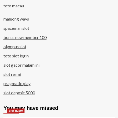
toto macau
mahjong ways
spaceman slot
bonus new member 100
olympus slot
toto slot login
slot gacor malam ini
slot resmi
pragmatic play
slot deposit 5000
You may have missed
slot gacor