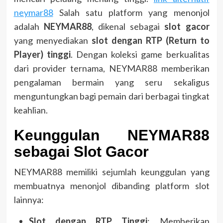
neymar88
Salah satu platform yang menonjol
adalah
NEYMAR88
, dikenal sebagai
slot gacor
yang menyediakan
slot dengan RTP (Return to
Player) tinggi
. Dengan koleksi game berkualitas
dari provider ternama, NEYMAR88 memberikan
pengalaman bermain yang seru sekaligus
menguntungkan bagi pemain dari berbagai tingkat
keahlian.
Keunggulan NEYMAR88
sebagai Slot Gacor
NEYMAR88 memiliki sejumlah keunggulan yang
membuatnya menonjol dibanding platform slot
lainnya:
Slot dengan RTP Tinggi
: Memberikan