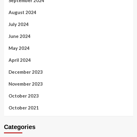
September 2024
August 2024
July 2024
June 2024
May 2024
April 2024
December 2023
November 2023
October 2023
October 2021
Categories