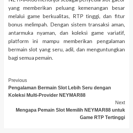
yang memberikan peluang kemenangan besar
melalui game berkualitas, RTP tinggi, dan fitur
bonus melimpah. Dengan sistem transaksi aman,
antarmuka nyaman, dan koleksi game variatif,
platform ini mampu memberikan pengalaman
bermain slot yang seru, adil, dan menguntungkan
bagi semua pemain.
Post
Previous
Pengalaman Bermain Slot Lebih Seru dengan
Navigation
Koleksi Multi-Provider NEYMAR88
Next
Mengapa Pemain Slot Memilih NEYMAR88 untuk
Game RTP Tertinggi