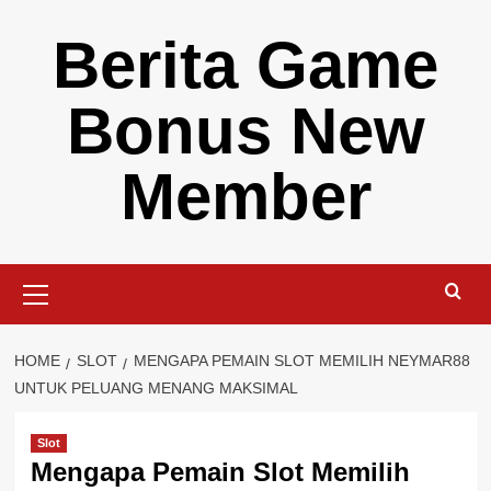
Skip
Berita Game
to
content
Bonus New
Member
Primary
Menu
HOME
SLOT
MENGAPA PEMAIN SLOT MEMILIH NEYMAR88
UNTUK PELUANG MENANG MAKSIMAL
Slot
Mengapa Pemain Slot Memilih