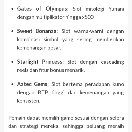
Gates of Olympus
: Slot mitologi Yunani
dengan multiplikator hingga x500.
Sweet Bonanza
: Slot warna-warni dengan
kombinasi simbol yang sering memberikan
kemenangan besar.
Starlight Princess
: Slot dengan cascading
reels dan fitur bonus menarik.
Aztec Gems
: Slot bertema peradaban kuno
dengan RTP tinggi dan kemenangan yang
konsisten.
Pemain dapat memilih game sesuai dengan selera
dan strategi mereka, sehingga peluang meraih