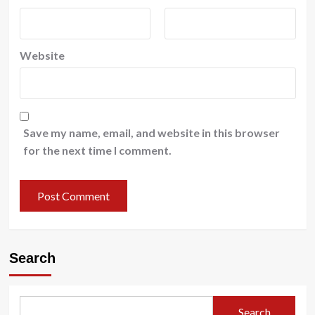
Website
Save my name, email, and website in this browser
for the next time I comment.
Search
Search