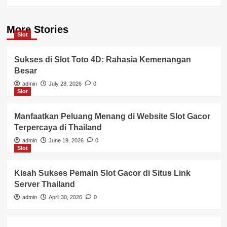
More Stories
Slot
Sukses di Slot Toto 4D: Rahasia Kemenangan
Besar
admin
July 28, 2026
0
Slot
Manfaatkan Peluang Menang di Website Slot Gacor
Terpercaya di Thailand
admin
June 19, 2026
0
Slot
Kisah Sukses Pemain Slot Gacor di Situs Link
Server Thailand
admin
April 30, 2026
0