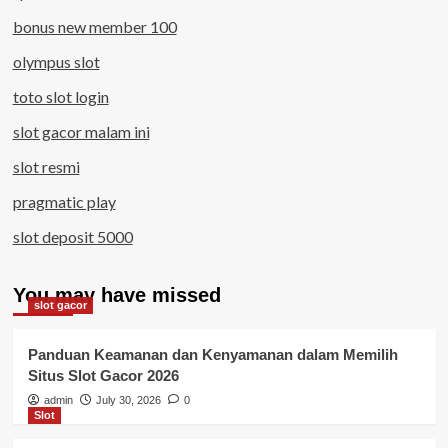
bonus new member 100
olympus slot
toto slot login
slot gacor malam ini
slot resmi
pragmatic play
slot deposit 5000
You may have missed
slot gacor
Panduan Keamanan dan Kenyamanan dalam Memilih
Situs Slot Gacor 2026
admin
July 30, 2026
0
Slot