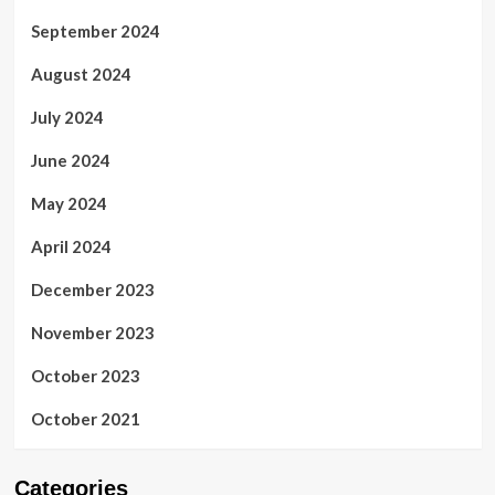
September 2024
August 2024
July 2024
June 2024
May 2024
April 2024
December 2023
November 2023
October 2023
October 2021
Categories