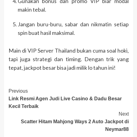
Gunakan bonus dan promo VIP biar modal
makin tebal.
Jangan buru-buru, sabar dan nikmatin setiap
spin buat hasil maksimal.
Main di VIP Server Thailand bukan cuma soal hoki,
tapi juga strategi dan timing. Dengan trik yang
tepat, jackpot besar bisa jadi milik lo tahun ini!
Post
Previous
Link Resmi Agen Judi Live Casino & Dadu Besar
Navigation
Kecil Terbaik
Next
Scatter Hitam Mahjong Ways 2 Auto Jackpot di
Neymar88