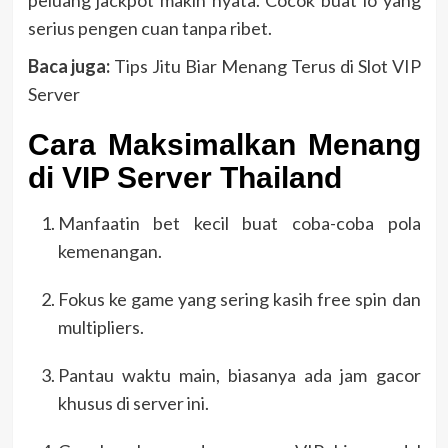
peluang jackpot makin nyata. Cocok buat lo yang
serius pengen cuan tanpa ribet.
Baca juga:
Tips Jitu Biar Menang Terus di Slot VIP
Server
Cara Maksimalkan Menang
di VIP Server Thailand
Manfaatin bet kecil buat coba-coba pola
kemenangan.
Fokus ke game yang sering kasih free spin dan
multipliers.
Pantau waktu main, biasanya ada jam gacor
khusus di server ini.