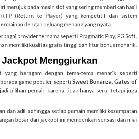
ndiri merujuk pada mesin slot yang sering memberikan hasil
RTP (Return to Player) yang kompetitif dan sistem
 permainan dengan peluang menang yang nyata.
bagai provider ternama seperti Pragmatic Play, PG Soft,
 memiliki kualitas grafis tinggi dan fitur bonus menarik.
 Jackpot Menggiurkan
 yang beragam dengan tema-tema menarik seperti
Beberapa game populer seperti
Sweet Bonanza
,
Gates of
adi pilihan pemain karena tidak hanya seru, tetapi juga
n dan adil, sehingga setiap pemain memiliki kesempatan
gan besar dari jackpot ini memberikan sensasi dan nilai