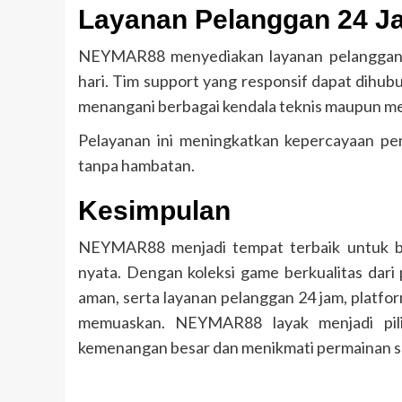
Layanan Pelanggan 24 J
NEYMAR88 menyediakan layanan pelanggan p
hari. Tim support yang responsif dapat dihubu
menangani berbagai kendala teknis maupun mem
Pelayanan ini meningkatkan kepercayaan p
tanpa hambatan.
Kesimpulan
NEYMAR88 menjadi tempat terbaik untuk be
nyata. Dengan koleksi game berkualitas dari
aman, serta layanan pelanggan 24 jam, platf
memuaskan. NEYMAR88 layak menjadi pili
kemenangan besar dan menikmati permainan s