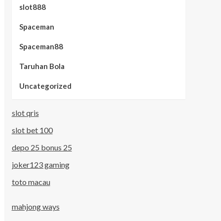
slot888
Spaceman
Spaceman88
Taruhan Bola
Uncategorized
slot qris
slot bet 100
depo 25 bonus 25
joker123 gaming
toto macau
mahjong ways