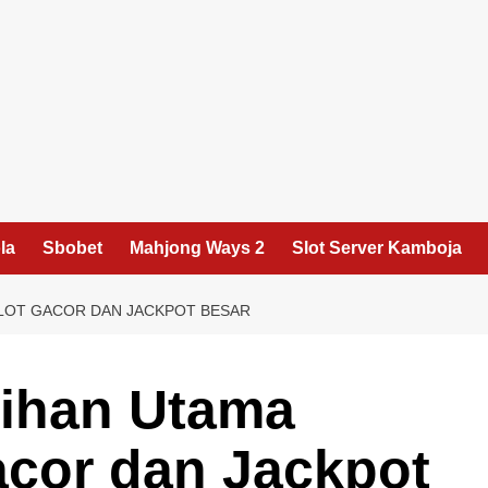
la
Sbobet
Mahjong Ways 2
Slot Server Kamboja
SLOT GACOR DAN JACKPOT BESAR
ihan Utama
acor dan Jackpot