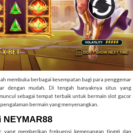
elah membuka berbagai kesempatan bagi para penggemar
sar dengan mudah. Di tengah banyaknya situs yang
muncul sebagai tempat terbaik untuk bermain slot gacor
n pengalaman bermain yang menyenangkan.
di NEYMAR88
r yang memberikan frekuensi kemenangan tinggi dan