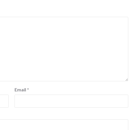
Email
*