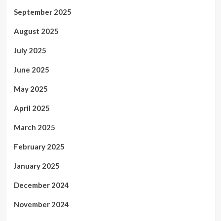
September 2025
August 2025
July 2025
June 2025
May 2025
April 2025
March 2025
February 2025
January 2025
December 2024
November 2024