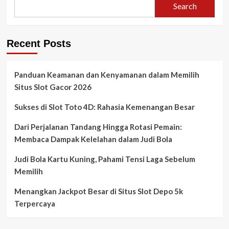
Search
Recent Posts
Panduan Keamanan dan Kenyamanan dalam Memilih
Situs Slot Gacor 2026
Sukses di Slot Toto 4D: Rahasia Kemenangan Besar
Dari Perjalanan Tandang Hingga Rotasi Pemain:
Membaca Dampak Kelelahan dalam Judi Bola
Judi Bola Kartu Kuning, Pahami Tensi Laga Sebelum
Memilih
Menangkan Jackpot Besar di Situs Slot Depo 5k
Terpercaya