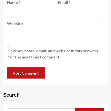
Name
*
Email
*
Website
Save my name, email, and website in this browser
for the next time I comment.
Search