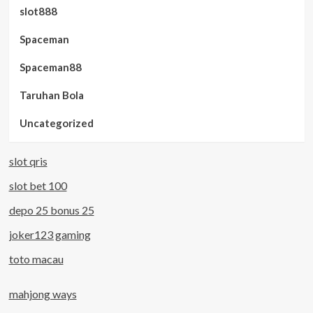
slot888
Spaceman
Spaceman88
Taruhan Bola
Uncategorized
slot qris
slot bet 100
depo 25 bonus 25
joker123 gaming
toto macau
mahjong ways