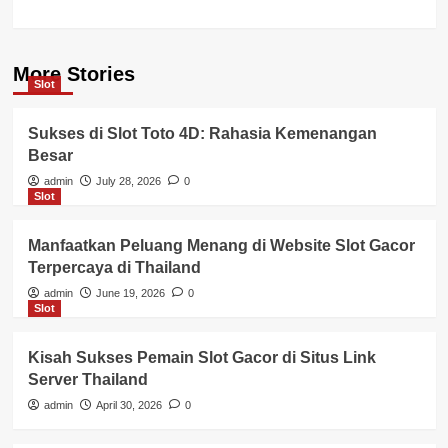
More Stories
Slot
Sukses di Slot Toto 4D: Rahasia Kemenangan
Besar
admin
July 28, 2026
0
Slot
Manfaatkan Peluang Menang di Website Slot Gacor
Terpercaya di Thailand
admin
June 19, 2026
0
Slot
Kisah Sukses Pemain Slot Gacor di Situs Link
Server Thailand
admin
April 30, 2026
0