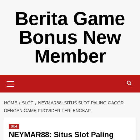
Skip
Berita Game
to
content
Bonus New
Member
Primary
Menu
HOME
SLOT
NEYMAR88: SITUS SLOT PALING GACOR
DENGAN GAME PROVIDER TERLENGKAP
Slot
NEYMAR88: Situs Slot Paling