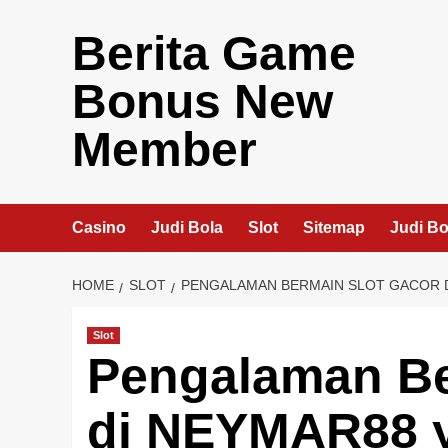
Skip
to
Berita Game
content
Bonus New
Member
Casino
Judi Bola
Slot
Sitemap
Judi Bo
HOME
SLOT
PENGALAMAN BERMAIN SLOT GACOR D
Slot
Pengalaman Be
di NEYMAR88 