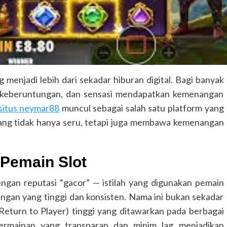
 menjadi lebih dari sekadar hiburan digital. Bagi banyak
gi, keberuntungan, dan sensasi mendapatkan kemenangan
situs neymar88
muncul sebagai salah satu platform yang
ng tidak hanya seru, tetapi juga membawa kemenangan
Pemain Slot
ngan reputasi “gacor” — istilah yang digunakan pemain
gan yang tinggi dan konsisten. Nama ini bukan sekadar
(Return to Player) tinggi yang ditawarkan pada berbagai
 permainan yang transparan dan minim lag menjadikan