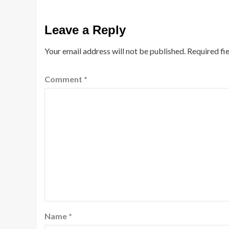
Leave a Reply
Your email address will not be published.
Required fi
Comment
*
Name
*