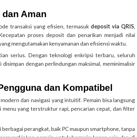
s dan Aman
e transaksi yang efisien, termasuk
deposit via QRIS
,
 Kecepatan proses deposit dan penarikan menjadi nilai
n yang mengutamakan kenyamanan dan efisiensi waktu.
an serius. Dengan teknologi enkripsi terbaru, seluruh
si disimpan dengan perlindungan maksimal, meminimalisir
Pengguna dan Kompatibel
dern dan navigasi yang intuitif. Pemain bisa langsung
enu yang terstruktur rapi, pencarian cepat, dan filter
i berbagai perangkat, baik PC maupun smartphone, tanpa