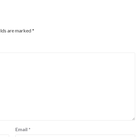
elds are marked
*
Email
*