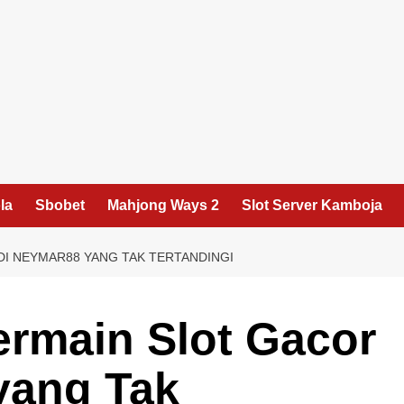
la
Sbobet
Mahjong Ways 2
Slot Server Kamboja
I NEYMAR88 YANG TAK TERTANDINGI
rmain Slot Gacor
yang Tak