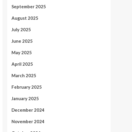
September 2025
August 2025
July 2025
June 2025
May 2025
April 2025
March 2025
February 2025
January 2025
December 2024
November 2024