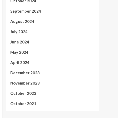
October 2024
September 2024
August 2024
July 2024
June 2024
May 2024
April 2024
December 2023
November 2023
October 2023
October 2021