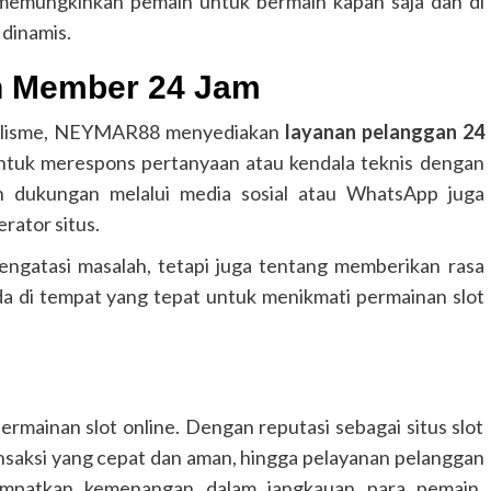
 memungkinkan pemain untuk bermain kapan saja dan di
 dinamis.
n Member 24 Jam
nalisme, NEYMAR88 menyediakan
layanan pelanggan 24
untuk merespons pertanyaan atau kendala teknis dengan
n dukungan melalui media sosial atau WhatsApp juga
rator situs.
ngatasi masalah, tetapi juga tentang memberikan rasa
a di tempat yang tepat untuk menikmati permainan slot
ainan slot online. Dengan reputasi sebagai situs slot
ransaksi yang cepat dan aman, hingga pelayanan pelanggan
nempatkan kemenangan dalam jangkauan para pemain.