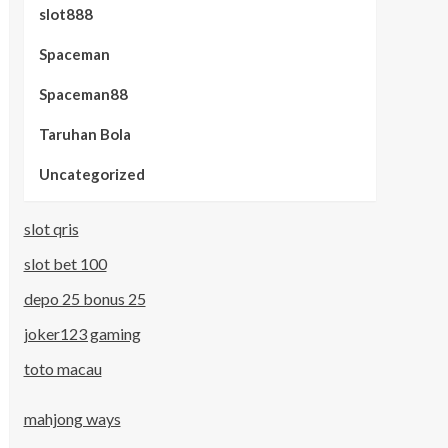
slot888
Spaceman
Spaceman88
Taruhan Bola
Uncategorized
slot qris
slot bet 100
depo 25 bonus 25
joker123 gaming
toto macau
mahjong ways