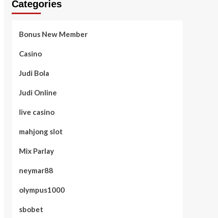
Categories
Bonus New Member
Casino
Judi Bola
Judi Online
live casino
mahjong slot
Mix Parlay
neymar88
olympus1000
sbobet