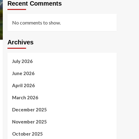
Recent Comments
No comments to show.
Archives
July 2026
June 2026
April 2026
March 2026
December 2025
November 2025
October 2025