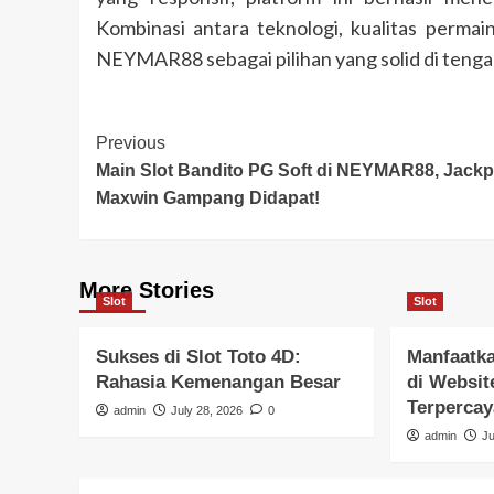
Kombinasi antara teknologi, kualitas perm
NEYMAR88 sebagai pilihan yang solid di tengah
Post
Previous
Main Slot Bandito PG Soft di NEYMAR88, Jackp
Navigation
Maxwin Gampang Didapat!
More Stories
Slot
Slot
Sukses di Slot Toto 4D:
Manfaatk
Rahasia Kemenangan Besar
di Websit
Terpercay
admin
July 28, 2026
0
admin
J