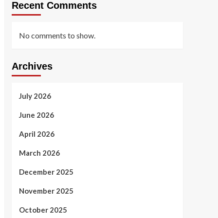
Recent Comments
No comments to show.
Archives
July 2026
June 2026
April 2026
March 2026
December 2025
November 2025
October 2025