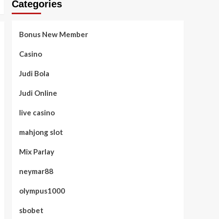
Categories
Bonus New Member
Casino
Judi Bola
Judi Online
live casino
mahjong slot
Mix Parlay
neymar88
olympus1000
sbobet