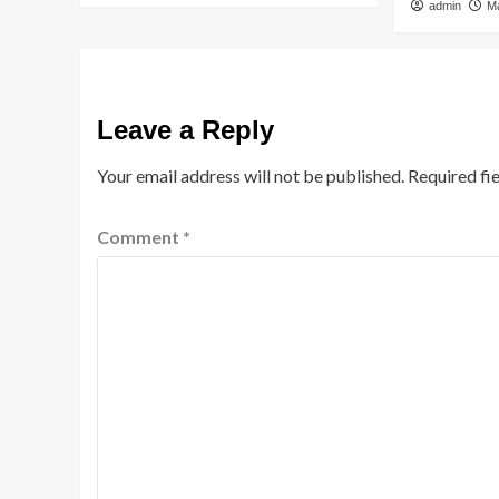
admin
M
Leave a Reply
Your email address will not be published.
Required fi
Comment
*