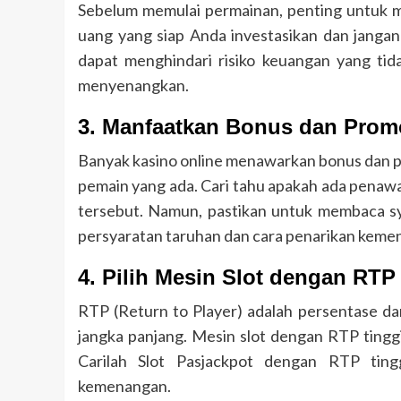
Sebelum memulai permainan, penting untuk 
uang yang siap Anda investasikan dan jangan
dapat menghindari risiko keuangan yang ti
menyenangkan.
3.
Manfaatkan Bonus dan Prom
Banyak kasino online menawarkan bonus dan 
pemain yang ada. Cari tahu apakah ada penaw
tersebut. Namun, pastikan untuk membaca s
persyaratan taruhan dan cara penarikan keme
4.
Pilih Mesin Slot dengan RTP
RTP (Return to Player) adalah persentase da
jangka panjang. Mesin slot dengan RTP tingg
Carilah Slot Pasjackpot dengan RTP tin
kemenangan.