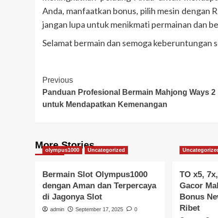
Anda, manfaatkan bonus, pilih mesin dengan R
jangan lupa untuk menikmati permainan dan be
Selamat bermain dan semoga keberuntungan se
Post
Previous
Panduan Profesional Bermain Mahjong Ways 2
Navigation
untuk Mendapatkan Kemenangan
More Stories
olympus1000
Uncategorized
Uncategorize
Bermain Slot Olympus1000
TO x5, 7x,
dengan Aman dan Terpercaya
Gacor Mak
di Jagonya Slot
Bonus Ne
Ribet
admin
September 17, 2025
0