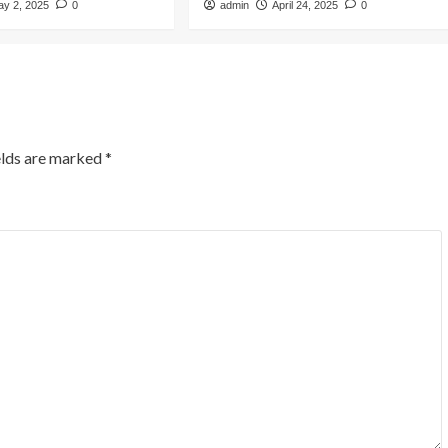
ay 2, 2025
0
admin
April 24, 2025
0
elds are marked
*