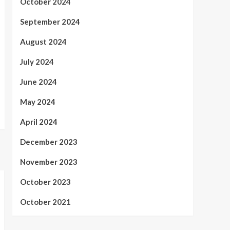
October 2024
September 2024
August 2024
July 2024
June 2024
May 2024
April 2024
December 2023
November 2023
October 2023
October 2021