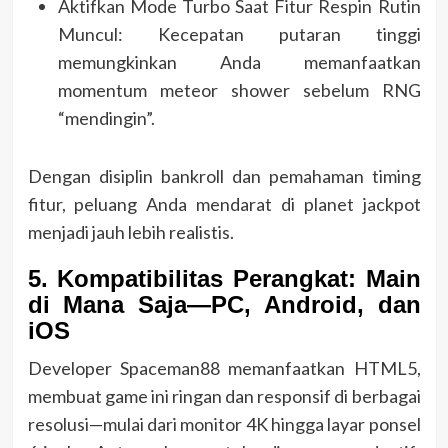
Aktifkan Mode Turbo Saat Fitur Respin Rutin
Muncul: Kecepatan putaran tinggi
memungkinkan Anda memanfaatkan
momentum meteor shower sebelum RNG
“mendingin”.
Dengan disiplin bankroll dan pemahaman timing
fitur, peluang Anda mendarat di planet jackpot
menjadi jauh lebih realistis.
5. Kompatibilitas Perangkat: Main
di Mana Saja—PC, Android, dan
iOS
Developer Spaceman88 memanfaatkan HTML5,
membuat game ini ringan dan responsif di berbagai
resolusi—mulai dari monitor 4K hingga layar ponsel