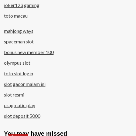
joker123 gaming
toto macau
mahjong ways
spaceman slot
bonus new member 100
olympus slot
toto slot login
slot gacor malam ini
slot resmi
pragmatic play
slot deposit 5000
You may have missed