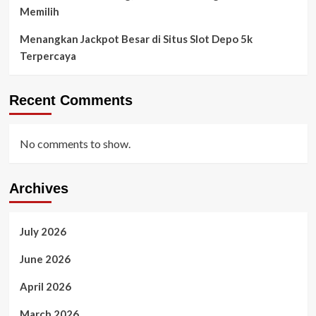
Memilih
Menangkan Jackpot Besar di Situs Slot Depo 5k
Terpercaya
Recent Comments
No comments to show.
Archives
July 2026
June 2026
April 2026
March 2026