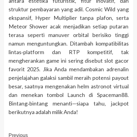
antara estetika futuristik, fitur inovatif, dan
struktur pembayaran yang adil. Cosmic Wild yang
ekspansif, Hyper Multiplier tanpa plafon, serta
Meteor Shower acak menjadikan setiap putaran
terasa seperti manuver orbital berisiko tinggi
namun menguntungkan. Ditambah kompatibilitas
lintas‑platform dan RTP kompetitif, tak
mengherankan game ini sering disebut slot gacor
favorit 2025. Jika Anda mendambakan adrenalin
penjelajahan galaksi sambil meraih potensi payout
besar, saatnya mengenakan helm astronot virtual
dan menekan tombol Launch di Spaceman88.
Bintang‑bintang menanti—siapa tahu, jackpot
berikutnya adalah milik Anda!
Post
Previous