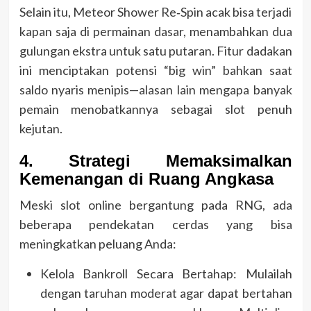
Selain itu, Meteor Shower Re‑Spin acak bisa terjadi
kapan saja di permainan dasar, menambahkan dua
gulungan ekstra untuk satu putaran. Fitur dadakan
ini menciptakan potensi “big win” bahkan saat
saldo nyaris menipis—alasan lain mengapa banyak
pemain menobatkannya sebagai slot penuh
kejutan.
4. Strategi Memaksimalkan
Kemenangan di Ruang Angkasa
Meski slot online bergantung pada RNG, ada
beberapa pendekatan cerdas yang bisa
meningkatkan peluang Anda:
Kelola Bankroll Secara Bertahap: Mulailah
dengan taruhan moderat agar dapat bertahan