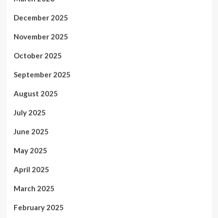
December 2025
November 2025
October 2025
September 2025
August 2025
July 2025
June 2025
May 2025
April 2025
March 2025
February 2025