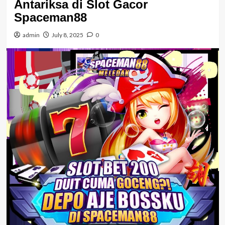
Antariksa di Slot Gacor
Spaceman88
admin
July 8, 2025
0