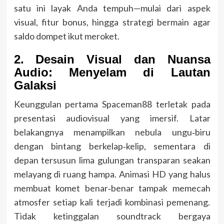
satu ini layak Anda tempuh—mulai dari aspek
visual, fitur bonus, hingga strategi bermain agar
saldo dompet ikut meroket.
2. Desain Visual dan Nuansa
Audio: Menyelam di Lautan
Galaksi
Keunggulan pertama Spaceman88 terletak pada
presentasi audiovisual yang imersif. Latar
belakangnya menampilkan nebula ungu‑biru
dengan bintang berkelap‑kelip, sementara di
depan tersusun lima gulungan transparan seakan
melayang di ruang hampa. Animasi HD yang halus
membuat komet benar‑benar tampak memecah
atmosfer setiap kali terjadi kombinasi pemenang.
Tidak ketinggalan soundtrack bergaya