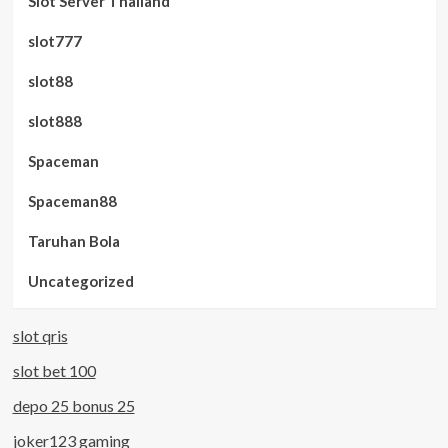
Slot Server Thailand
slot777
slot88
slot888
Spaceman
Spaceman88
Taruhan Bola
Uncategorized
slot qris
slot bet 100
depo 25 bonus 25
joker123 gaming