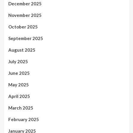
December 2025
November 2025
October 2025
September 2025
August 2025
July 2025
June 2025
May 2025
April 2025
March 2025
February 2025
January 2025