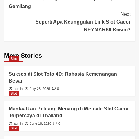
Navigation
Gemilang
Next
Seperti Apa Keunggulan Link Slot Gacor
NEYMAR88 Resmi?
More Stories
Slot
Sukses di Slot Toto 4D: Rahasia Kemenangan
Besar
admin
July 28, 2026
0
Slot
Manfaatkan Peluang Menang di Website Slot Gacor
Terpercaya di Thailand
admin
June 19, 2026
0
Slot