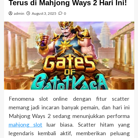
Terus di Mahjong Ways 2 Hari Ini!
admin
August 3, 2025
0
Fenomena slot online dengan fitur scatter
memang jadi incaran banyak pemain, dan hari ini
Mahjong Ways 2 sedang menunjukkan performa
mahjong slot
luar biasa. Scatter hitam yang
legendaris kembali aktif, memberikan peluang