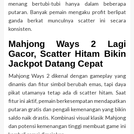
menang bertubi-tubi hanya dalam beberapa
putaran. Banyak pemain mengaku profit berlipat
ganda berkat munculnya scatter ini secara
konsisten.
Mahjong Ways 2 Lagi
Gacor, Scatter Hitam Bikin
Jackpot Datang Cepat
Mahjong Ways 2 dikenal dengan gameplay yang
dinamis dan fitur simbol berubah emas, tapi daya
pikat utamanya tetap ada di scatter hitam. Saat
fitur ini aktif, pemain berkesempatan mendapatkan
putaran gratis dan pengali kemenangan yang bikin
saldo naik drastis. Kombinasi visual klasik Mahjong
dan potensi kemenangan tinggi membuat game ini