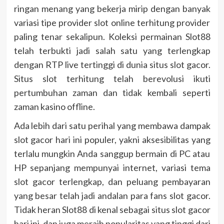
ringan menang yang bekerja mirip dengan banyak
variasi tipe provider slot online terhitung provider
paling tenar sekalipun. Koleksi permainan Slot88
telah terbukti jadi salah satu yang terlengkap
dengan RTP live tertinggi di dunia situs slot gacor.
Situs slot terhitung telah berevolusi ikuti
pertumbuhan zaman dan tidak kembali seperti
zaman kasino offline.
Ada lebih dari satu perihal yang membawa dampak
slot gacor hari ini populer, yakni aksesibilitas yang
terlalu mungkin Anda sanggup bermain di PC atau
HP sepanjang mempunyai internet, variasi tema
slot gacor terlengkap, dan peluang pembayaran
yang besar telah jadi andalan para fans slot gacor.
Tidak heran Slot88 di kenal sebagai situs slot gacor
hari ini, dan juga meraih popularitas yang tinggi dari