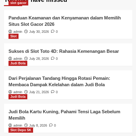
slot gacor
Panduan Keamanan dan Kenyamanan dalam Memilih
Situs Slot Gacor 2026
admin
July 30, 2026
0
Slot
Sukses di Slot Toto 4D: Rahasia Kemenangan Besar
admin
July 28, 2026
0
Judi Bola
Dari Perjalanan Tandang Hingga Rotasi Pemain:
Membaca Dampak Kelelahan dalam Judi Bola
admin
July 21, 2026
0
Judi Bola
Judi Bola Kartu Kuning, Pahami Tensi Laga Sebelum
Memilih
admin
July 8, 2026
0
Slot Depo 5K