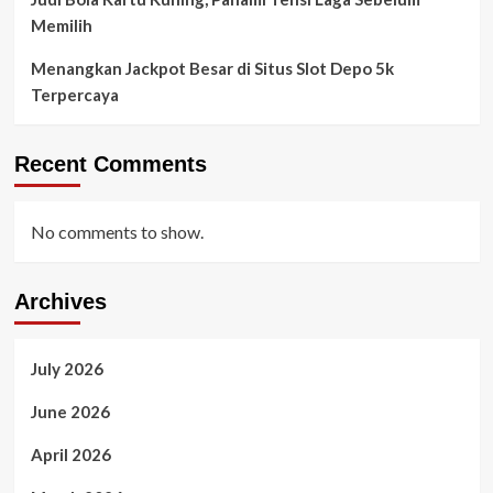
Memilih
Menangkan Jackpot Besar di Situs Slot Depo 5k
Terpercaya
Recent Comments
No comments to show.
Archives
July 2026
June 2026
April 2026