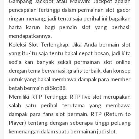
Gampang Jackpot atau Maxwin: Jackpot adalah
pencapaian tertinggi dalam permainan slot gacor
ringan menang, jadi tentu saja perihal ini bagaikan
harta karun bagi pemain slot yang berhasil
mendapatkannya.
Koleksi Slot Terlengkap: Jika Anda bermain slot
yang itu-itu saja tentu bakal cepat bosan, jadi kita
sedia kan banyak sekali permainan slot online
dengan tema bervariasi, grafis terbaik, dan konsep
untuk yang bakal membawa dampak para member
betah bermain di Slot88.
Memiliki RTP Tertinggi: RTP live slot merupakan
salah satu perihal terutama yang membawa
dampak para fans slot bermain. RTP (Return to
Player) tentang dengan seberapa tinggi peluang
kemenangan dalam suatu permainan judi slot.