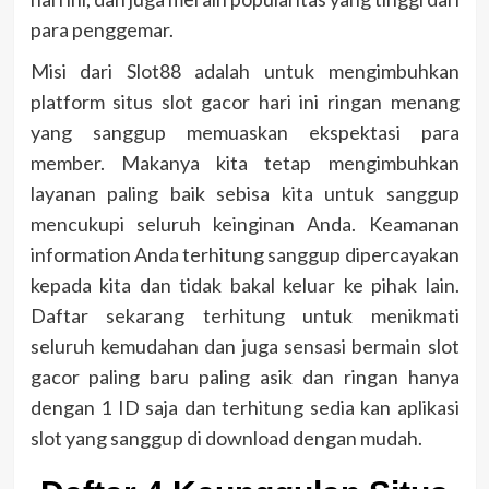
para penggemar.
Misi dari Slot88 adalah untuk mengimbuhkan
platform situs slot gacor hari ini ringan menang
yang sanggup memuaskan ekspektasi para
member. Makanya kita tetap mengimbuhkan
layanan paling baik sebisa kita untuk sanggup
mencukupi seluruh keinginan Anda. Keamanan
information Anda terhitung sanggup dipercayakan
kepada kita dan tidak bakal keluar ke pihak lain.
Daftar sekarang terhitung untuk menikmati
seluruh kemudahan dan juga sensasi bermain slot
gacor paling baru paling asik dan ringan hanya
dengan 1 ID saja dan terhitung sedia kan aplikasi
slot yang sanggup di download dengan mudah.