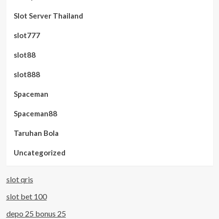
Slot Server Thailand
slot777
slot88
slot888
Spaceman
Spaceman88
Taruhan Bola
Uncategorized
slot qris
slot bet 100
depo 25 bonus 25