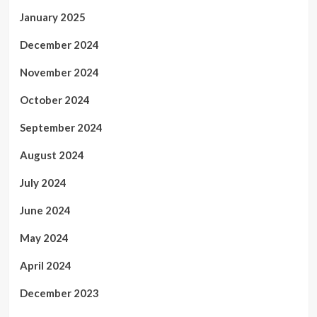
January 2025
December 2024
November 2024
October 2024
September 2024
August 2024
July 2024
June 2024
May 2024
April 2024
December 2023