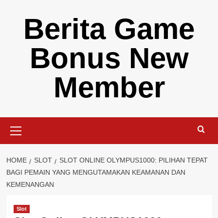
Skip
Berita Game
to
content
Bonus New
Member
Primary
Menu
HOME
SLOT
SLOT ONLINE OLYMPUS1000: PILIHAN TEPAT
BAGI PEMAIN YANG MENGUTAMAKAN KEAMANAN DAN
KEMENANGAN
Slot