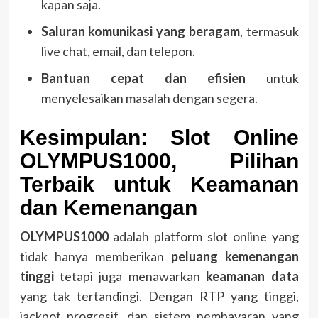
kapan saja.
Saluran komunikasi yang beragam
, termasuk
live chat, email, dan telepon.
Bantuan cepat dan efisien
untuk
menyelesaikan masalah dengan segera.
Kesimpulan: Slot Online
OLYMPUS1000, Pilihan
Terbaik untuk Keamanan
dan Kemenangan
OLYMPUS1000
adalah platform slot online yang
tidak hanya memberikan
peluang kemenangan
tinggi
tetapi juga menawarkan
keamanan data
yang tak tertandingi. Dengan RTP yang tinggi,
jackpot progresif, dan sistem pembayaran yang