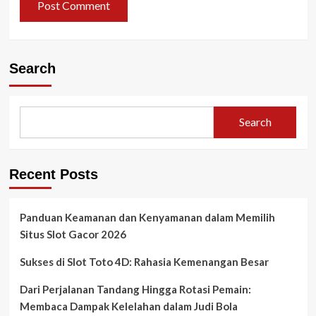
Search
Search
Recent Posts
Panduan Keamanan dan Kenyamanan dalam Memilih
Situs Slot Gacor 2026
Sukses di Slot Toto 4D: Rahasia Kemenangan Besar
Dari Perjalanan Tandang Hingga Rotasi Pemain:
Membaca Dampak Kelelahan dalam Judi Bola