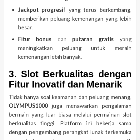
Jackpot progresif
yang terus berkembang,
memberikan peluang kemenangan yang lebih
besar.
Fitur bonus
dan
putaran gratis
yang
meningkatkan peluang untuk meraih
kemenangan lebih banyak.
3. Slot Berkualitas dengan
Fitur Inovatif dan Menarik
Tidak hanya soal keamanan dan peluang menang,
OLYMPUS1000
juga menawarkan pengalaman
bermain yang luar biasa melalui permainan slot
berkualitas tinggi. Platform ini bekerja sama
dengan pengembang perangkat lunak terkemuka