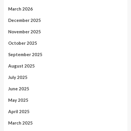
March 2026
December 2025
November 2025
October 2025
September 2025
August 2025
July 2025
June 2025
May 2025
April 2025
March 2025