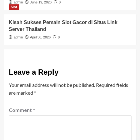
admin
June 19, 2026
0
Slot
Kisah Sukses Pemain Slot Gacor di Situs Link
Server Thailand
admin
April 30, 2026
0
Leave a Reply
Your email address will not be published.
Required fields
are marked
*
Comment
*