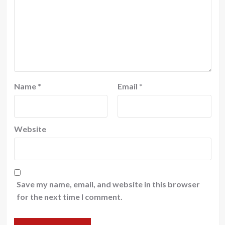
Name
*
Email
*
Website
Save my name, email, and website in this browser
for the next time I comment.