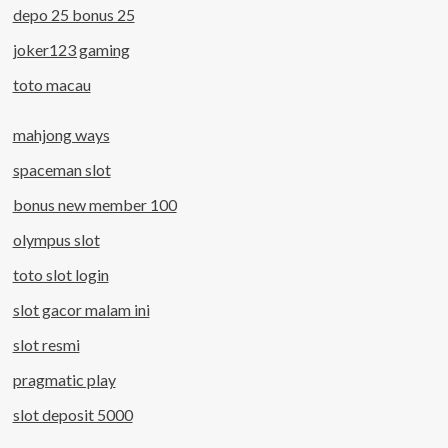
depo 25 bonus 25
joker123 gaming
toto macau
mahjong ways
spaceman slot
bonus new member 100
olympus slot
toto slot login
slot gacor malam ini
slot resmi
pragmatic play
slot deposit 5000