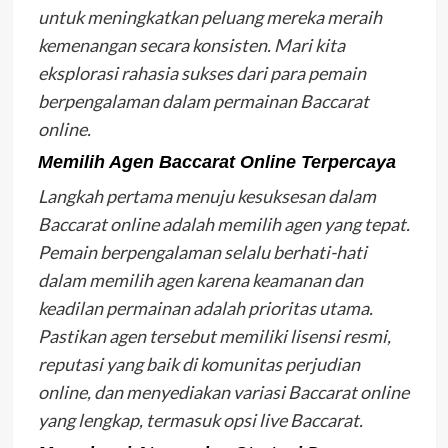
untuk meningkatkan peluang mereka meraih
kemenangan secara konsisten. Mari kita
eksplorasi rahasia sukses dari para pemain
berpengalaman dalam permainan Baccarat
online.
Memilih Agen Baccarat Online Terpercaya
Langkah pertama menuju kesuksesan dalam
Baccarat online adalah memilih agen yang tepat.
Pemain berpengalaman selalu berhati-hati
dalam memilih agen karena keamanan dan
keadilan permainan adalah prioritas utama.
Pastikan agen tersebut memiliki lisensi resmi,
reputasi yang baik di komunitas perjudian
online, dan menyediakan variasi Baccarat online
yang lengkap, termasuk opsi live Baccarat.