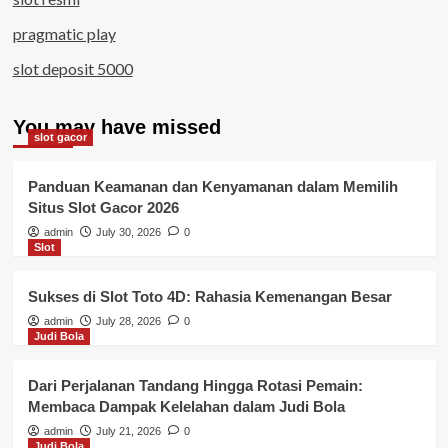
pragmatic play
slot deposit 5000
You may have missed
slot gacor
Panduan Keamanan dan Kenyamanan dalam Memilih
Situs Slot Gacor 2026
admin
July 30, 2026
0
Slot
Sukses di Slot Toto 4D: Rahasia Kemenangan Besar
admin
July 28, 2026
0
Judi Bola
Dari Perjalanan Tandang Hingga Rotasi Pemain:
Membaca Dampak Kelelahan dalam Judi Bola
admin
July 21, 2026
0
Judi Bola