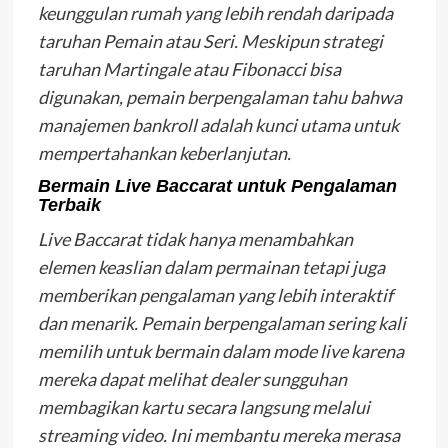
keunggulan rumah yang lebih rendah daripada
taruhan Pemain atau Seri. Meskipun strategi
taruhan Martingale atau Fibonacci bisa
digunakan, pemain berpengalaman tahu bahwa
manajemen bankroll adalah kunci utama untuk
mempertahankan keberlanjutan.
Bermain Live Baccarat untuk Pengalaman
Terbaik
Live Baccarat tidak hanya menambahkan
elemen keaslian dalam permainan tetapi juga
memberikan pengalaman yang lebih interaktif
dan menarik. Pemain berpengalaman sering kali
memilih untuk bermain dalam mode live karena
mereka dapat melihat dealer sungguhan
membagikan kartu secara langsung melalui
streaming video. Ini membantu mereka merasa