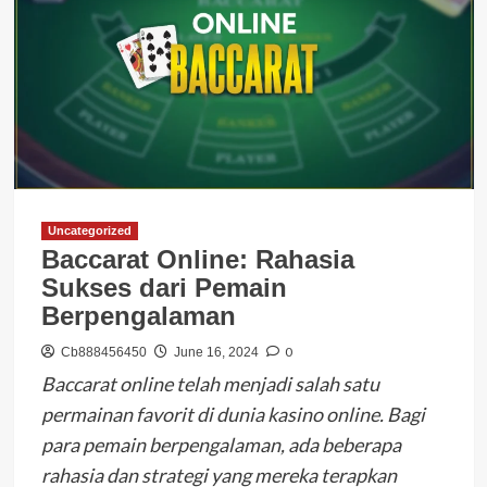
Uncategorized
Baccarat Online: Rahasia
Sukses dari Pemain
Berpengalaman
0
Cb888456450
June 16, 2024
Baccarat online telah menjadi salah satu
permainan favorit di dunia kasino online. Bagi
para pemain berpengalaman, ada beberapa
rahasia dan strategi yang mereka terapkan