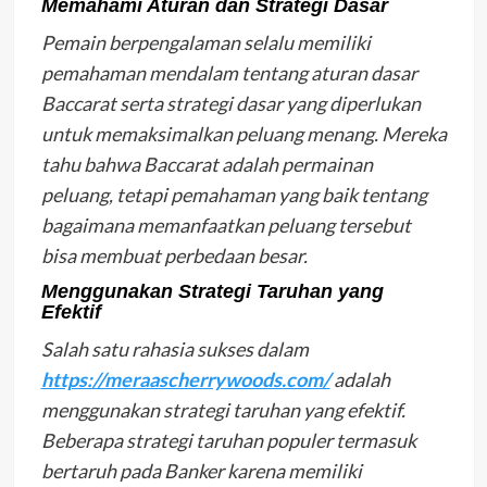
Memahami Aturan dan Strategi Dasar
Pemain berpengalaman selalu memiliki
pemahaman mendalam tentang aturan dasar
Baccarat serta strategi dasar yang diperlukan
untuk memaksimalkan peluang menang. Mereka
tahu bahwa Baccarat adalah permainan
peluang, tetapi pemahaman yang baik tentang
bagaimana memanfaatkan peluang tersebut
bisa membuat perbedaan besar.
Menggunakan Strategi Taruhan yang
Efektif
Salah satu rahasia sukses dalam
https://meraascherrywoods.com/
adalah
menggunakan strategi taruhan yang efektif.
Beberapa strategi taruhan populer termasuk
bertaruh pada Banker karena memiliki