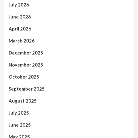
July 2026
June 2026
April 2026
March 2026
December 2025
November 2025
October 2025
September 2025
August 2025
July 2025
June 2025
May 2025