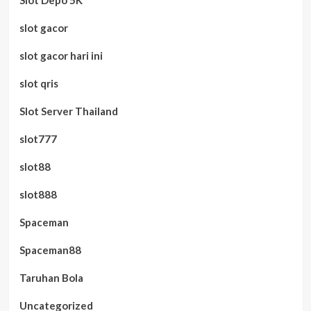
Slot Depo 5K
slot gacor
slot gacor hari ini
slot qris
Slot Server Thailand
slot777
slot88
slot888
Spaceman
Spaceman88
Taruhan Bola
Uncategorized