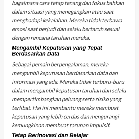
bagaimana cara tetap tenang dan fokus bahkan
dalam situasi yang menegangkan atau saat
menghadapi kekalahan. Mereka tidak terbawa
emosi saat berjudi dan selalu bertaruh sesuai
dengan rencana taruhan mereka.
Mengambil Keputusan yang Tepat
Berdasarkan Data
Sebagai pemain berpengalaman, mereka
mengambil keputusan berdasarkan data dan
informasi yang ada. Mereka tidak terburu-buru
dalam mengambil keputusan taruhan dan selalu
mempertimbangkan peluang serta risiko yang
terlibat. Hal ini membantu mereka membuat
keputusan yang lebih cerdas dan mengurangi
kemungkinan membuat taruhan impulsif.
Tetap Berinovasi dan Belajar