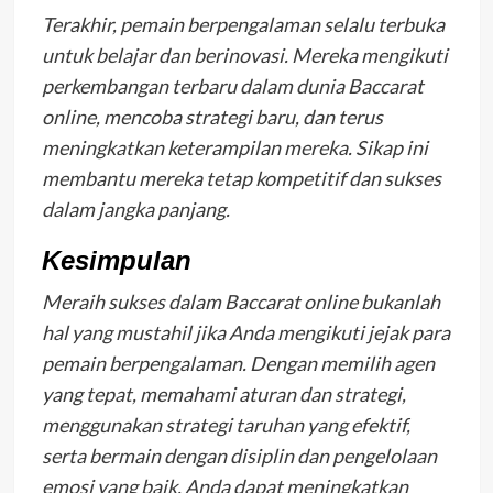
Terakhir, pemain berpengalaman selalu terbuka
untuk belajar dan berinovasi. Mereka mengikuti
perkembangan terbaru dalam dunia Baccarat
online, mencoba strategi baru, dan terus
meningkatkan keterampilan mereka. Sikap ini
membantu mereka tetap kompetitif dan sukses
dalam jangka panjang.
Kesimpulan
Meraih sukses dalam Baccarat online bukanlah
hal yang mustahil jika Anda mengikuti jejak para
pemain berpengalaman. Dengan memilih agen
yang tepat, memahami aturan dan strategi,
menggunakan strategi taruhan yang efektif,
serta bermain dengan disiplin dan pengelolaan
emosi yang baik, Anda dapat meningkatkan