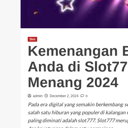
Slot
Kemenangan B
Anda di Slot
Menang 2024
0
admin
December 2, 2024
Pada era digital yang semakin berkembang se
salah satu hiburan yang populer di kalangan 
paling diminati adalah slot777. Slot777 me