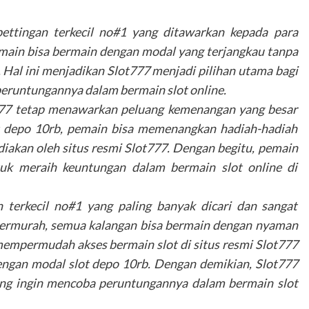
ettingan terkecil no#1 yang ditawarkan kepada para
emain bisa bermain dengan modal yang terjangkau tanpa
 Hal ini menjadikan Slot777 menjadi pilihan utama bagi
eruntungannya dalam bermain slot online.
t777 tetap menawarkan peluang kemenangan yang besar
t depo 10rb, pemain bisa memenangkan hadiah-hadiah
diakan oleh situs resmi Slot777. Dengan begitu, pemain
tuk meraih keuntungan dalam bermain slot online di
terkecil no#1 yang paling banyak dicari dan sangat
 termurah, semua kalangan bisa bermain dengan nyaman
empermudah akses bermain slot di situs resmi Slot777
ngan modal slot depo 10rb. Dengan demikian, Slot777
yang ingin mencoba peruntungannya dalam bermain slot