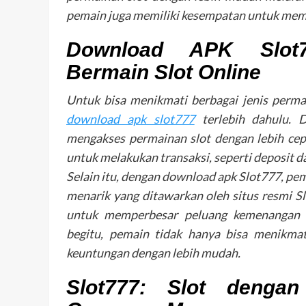
pemain juga memiliki kesempatan untuk meme
Download APK Slot
Bermain Slot Online
Untuk bisa menikmati berbagai jenis perma
download apk slot777
terlebih dahulu. 
mengakses permainan slot dengan lebih c
untuk melakukan transaksi, seperti deposit d
Selain itu, dengan download apk Slot777, p
menarik yang ditawarkan oleh situs resmi
untuk memperbesar peluang kemenangan 
begitu, pemain tidak hanya bisa menikmat
keuntungan dengan lebih mudah.
Slot777: Slot dengan