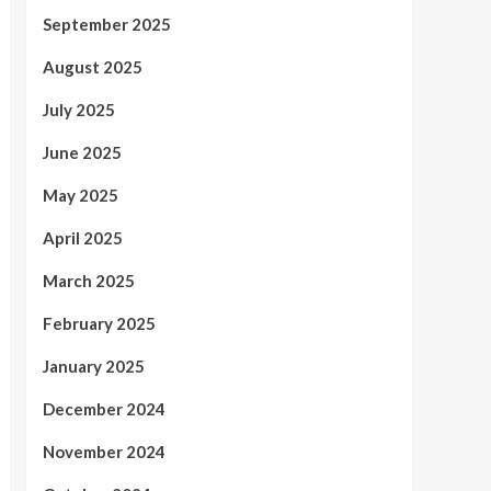
September 2025
August 2025
July 2025
June 2025
May 2025
April 2025
March 2025
February 2025
January 2025
December 2024
November 2024