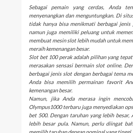
Sebagai pemain yang cerdas, Anda te
menyenangkan dan menguntungkan. Di sit
tidak hanya bisa menikmati berbagai jenis
namun juga memiliki peluang untuk memena
membuat mesin slot lebih mudah untuk memb
meraih kemenangan besar.
Slot bet 100 perak adalah pilihan yang tepa
merasakan sensasi bermain slot online. D
berbagai jenis slot dengan berbagai tema me
Anda bisa memilih permainan favorit An
kemenangan besar.
Namun, jika Anda merasa ingin mencoba 
Olympus1000 terbaru juga menyediakan opsi sl
bet 500. Dengan taruhan yang lebih besar,
lebih besar pula. Namun, perlu diingat bah
memilih taruhan dengan nominal yang tinggi.