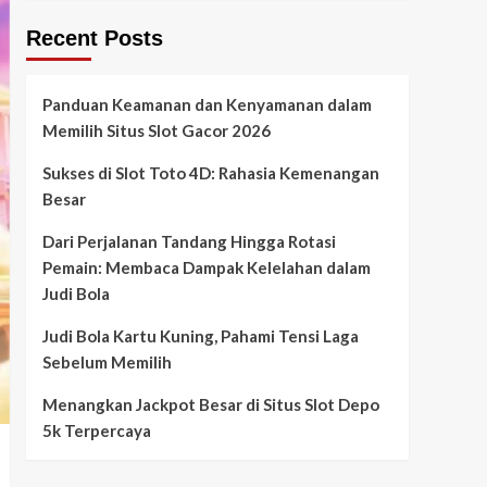
Recent Posts
Panduan Keamanan dan Kenyamanan dalam
Memilih Situs Slot Gacor 2026
Sukses di Slot Toto 4D: Rahasia Kemenangan
Besar
Dari Perjalanan Tandang Hingga Rotasi
Pemain: Membaca Dampak Kelelahan dalam
Judi Bola
Judi Bola Kartu Kuning, Pahami Tensi Laga
Sebelum Memilih
Menangkan Jackpot Besar di Situs Slot Depo
5k Terpercaya