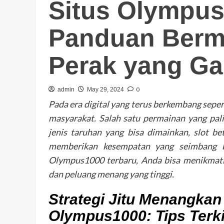
Situs Olympus
Panduan Berma
Perak yang Ga
0
admin
May 29, 2024
Pada era digital yang terus berkembang sepert
masyarakat. Salah satu permainan yang pali
jenis taruhan yang bisa dimainkan, slot be
memberikan kesempatan yang seimbang b
Olympus1000 terbaru, Anda bisa menikmati 
dan peluang menang yang tinggi.
Strategi Jitu Menangkan 
Olympus1000: Tips Terki