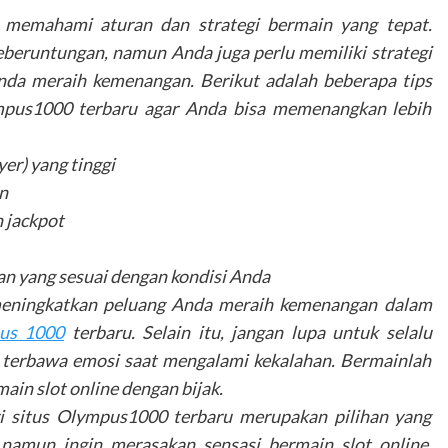
k memahami aturan dan strategi bermain yang tepat.
beruntungan, namun Anda juga perlu memiliki strategi
da meraih kemenangan. Berikut adalah beberapa tips
ympus1000 terbaru agar Anda bisa memenangkan lebih
er) yang tinggi
n
 jackpot
an yang sesuai dengan kondisi Anda
 meningkatkan peluang Anda meraih kemenangan dalam
us 1000
terbaru. Selain itu, jangan lupa untuk selalu
 terbawa emosi saat mengalami kekalahan. Bermainlah
in slot online dengan bijak.
ri situs Olympus1000 terbaru merupakan pilihan yang
namun ingin merasakan sensasi bermain slot online.