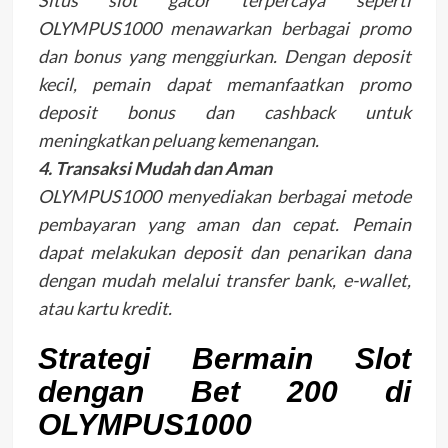
Situs slot gacor terpercaya seperti
OLYMPUS1000 menawarkan berbagai promo
dan bonus yang menggiurkan. Dengan deposit
kecil, pemain dapat memanfaatkan promo
deposit bonus dan cashback untuk
meningkatkan peluang kemenangan.
4. Transaksi Mudah dan Aman
OLYMPUS1000 menyediakan berbagai metode
pembayaran yang aman dan cepat. Pemain
dapat melakukan deposit dan penarikan dana
dengan mudah melalui transfer bank, e-wallet,
atau kartu kredit.
Strategi Bermain Slot
dengan Bet 200 di
OLYMPUS1000