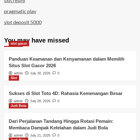
slot resmi
pragmatic play
slot deposit 5000
You may have missed
slot gacor
Panduan Keamanan dan Kenyamanan dalam Memilih
Situs Slot Gacor 2026
admin
July 30, 2026
0
Slot
Sukses di Slot Toto 4D: Rahasia Kemenangan Besar
admin
July 28, 2026
0
Judi Bola
Dari Perjalanan Tandang Hingga Rotasi Pemain:
Membaca Dampak Kelelahan dalam Judi Bola
admin
July 21, 2026
0