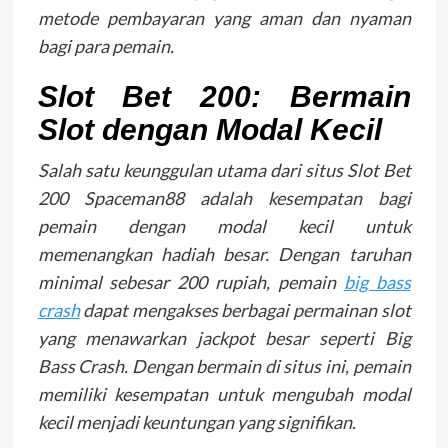
metode pembayaran yang aman dan nyaman
bagi para pemain.
Slot Bet 200: Bermain
Slot dengan Modal Kecil
Salah satu keunggulan utama dari situs Slot Bet
200 Spaceman88 adalah kesempatan bagi
pemain dengan modal kecil untuk
memenangkan hadiah besar. Dengan taruhan
minimal sebesar 200 rupiah, pemain
big bass
crash
dapat mengakses berbagai permainan slot
yang menawarkan jackpot besar seperti Big
Bass Crash. Dengan bermain di situs ini, pemain
memiliki kesempatan untuk mengubah modal
kecil menjadi keuntungan yang signifikan.