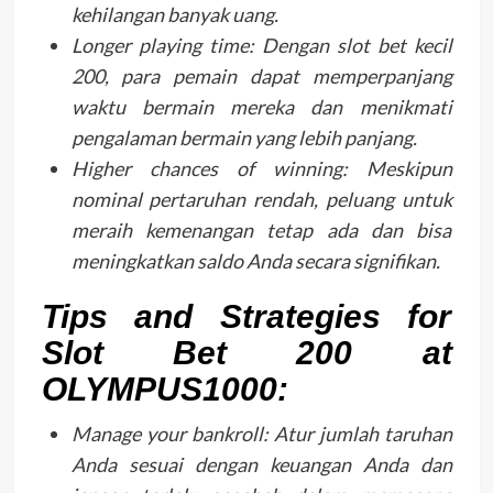
kehilangan banyak uang.
Longer playing time: Dengan slot bet kecil
200, para pemain dapat memperpanjang
waktu bermain mereka dan menikmati
pengalaman bermain yang lebih panjang.
Higher chances of winning: Meskipun
nominal pertaruhan rendah, peluang untuk
meraih kemenangan tetap ada dan bisa
meningkatkan saldo Anda secara signifikan.
Tips and Strategies for
Slot Bet 200 at
OLYMPUS1000:
Manage your bankroll: Atur jumlah taruhan
Anda sesuai dengan keuangan Anda dan