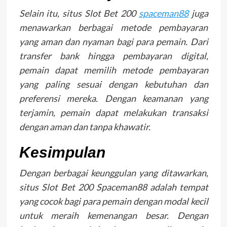
Selain itu, situs Slot Bet 200
spaceman88
juga
menawarkan berbagai metode pembayaran
yang aman dan nyaman bagi para pemain. Dari
transfer bank hingga pembayaran digital,
pemain dapat memilih metode pembayaran
yang paling sesuai dengan kebutuhan dan
preferensi mereka. Dengan keamanan yang
terjamin, pemain dapat melakukan transaksi
dengan aman dan tanpa khawatir.
Kesimpulan
Dengan berbagai keunggulan yang ditawarkan,
situs Slot Bet 200 Spaceman88 adalah tempat
yang cocok bagi para pemain dengan modal kecil
untuk meraih kemenangan besar. Dengan