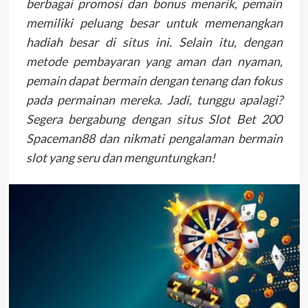
berbagai promosi dan bonus menarik, pemain
memiliki peluang besar untuk memenangkan
hadiah besar di situs ini. Selain itu, dengan
metode pembayaran yang aman dan nyaman,
pemain dapat bermain dengan tenang dan fokus
pada permainan mereka. Jadi, tunggu apalagi?
Segera bergabung dengan situs Slot Bet 200
Spaceman88 dan nikmati pengalaman bermain
slot yang seru dan menguntungkan!