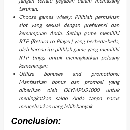
jangan terlalu gegabah dalam memasang
taruhan.
Choose games wisely: Pilihlah permainan
slot yang sesuai dengan preferensi dan
kemampuan Anda. Setiap game memiliki
RTP (Return to Player) yang berbeda-beda,
oleh karena itu pilihlah game yang memiliki
RTP tinggi untuk meningkatkan peluang
kemenangan.
Utilize bonuses and promotions:
Manfaatkan bonus dan promosi yang
diberikan oleh OLYMPUS1000 untuk
meningkatkan saldo Anda tanpa harus
mengeluarkan uang lebih banyak.
Conclusion: