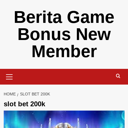
Skip
Berita Game
to
content
Bonus New
Member
Primary
Menu
HOME
SLOT BET 200K
slot bet 200k