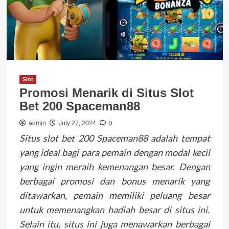
Slot
Promosi Menarik di Situs Slot
Bet 200 Spaceman88
0
admin
July 27, 2024
Situs slot bet 200 Spaceman88 adalah tempat
yang ideal bagi para pemain dengan modal kecil
yang ingin meraih kemenangan besar. Dengan
berbagai promosi dan bonus menarik yang
ditawarkan, pemain memiliki peluang besar
untuk memenangkan hadiah besar di situs ini.
Selain itu, situs ini juga menawarkan berbagai