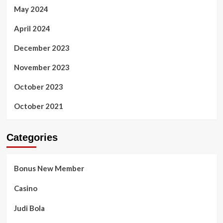
May 2024
April 2024
December 2023
November 2023
October 2023
October 2021
Categories
Bonus New Member
Casino
Judi Bola