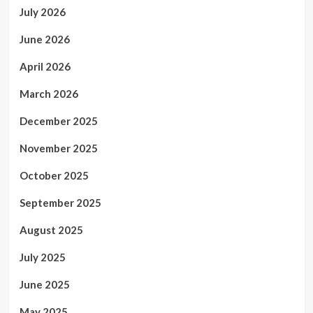
July 2026
June 2026
April 2026
March 2026
December 2025
November 2025
October 2025
September 2025
August 2025
July 2025
June 2025
May 2025