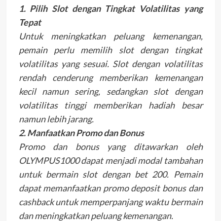
1. Pilih Slot dengan Tingkat Volatilitas yang
Tepat
Untuk meningkatkan peluang kemenangan,
pemain perlu memilih slot dengan tingkat
volatilitas yang sesuai. Slot dengan volatilitas
rendah cenderung memberikan kemenangan
kecil namun sering, sedangkan slot dengan
volatilitas tinggi memberikan hadiah besar
namun lebih jarang.
2. Manfaatkan Promo dan Bonus
Promo dan bonus yang ditawarkan oleh
OLYMPUS1000 dapat menjadi modal tambahan
untuk bermain slot dengan bet 200. Pemain
dapat memanfaatkan promo deposit bonus dan
cashback untuk memperpanjang waktu bermain
dan meningkatkan peluang kemenangan.