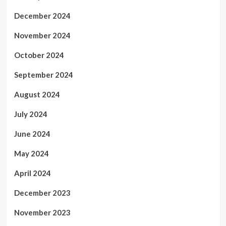
December 2024
November 2024
October 2024
September 2024
August 2024
July 2024
June 2024
May 2024
April 2024
December 2023
November 2023