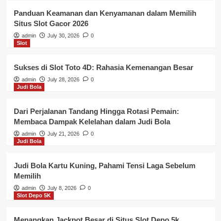
Panduan Keamanan dan Kenyamanan dalam Memilih
Situs Slot Gacor 2026
admin
July 30, 2026
0
Slot
Sukses di Slot Toto 4D: Rahasia Kemenangan Besar
admin
July 28, 2026
0
Judi Bola
Dari Perjalanan Tandang Hingga Rotasi Pemain:
Membaca Dampak Kelelahan dalam Judi Bola
admin
July 21, 2026
0
Judi Bola
Judi Bola Kartu Kuning, Pahami Tensi Laga Sebelum
Memilih
admin
July 8, 2026
0
Slot Depo 5K
Menangkan Jackpot Besar di Situs Slot Depo 5k