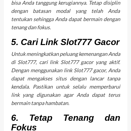
bisa Anda tanggung kerugiannya. Tetap disiplin
dengan batasan modal yang telah Anda
tentukan sehingga Anda dapat bermain dengan
tenang dan fokus.
5. Cari Link Slot777 Gacor
Untuk meningkatkan peluang kemenangan Anda
di Slot777, cari link Slot777 gacor yang aktif.
Dengan menggunakan link Slot777 gacor, Anda
dapat mengakses situs dengan lancar tanpa
kendala. Pastikan untuk selalu memperbarui
link yang digunakan agar Anda dapat terus
bermain tanpa hambatan.
6. Tetap Tenang dan
Fokus