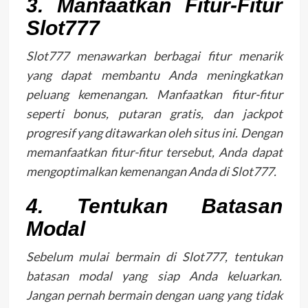
3. Manfaatkan Fitur-Fitur
Slot777
Slot777 menawarkan berbagai fitur menarik
yang dapat membantu Anda meningkatkan
peluang kemenangan. Manfaatkan fitur-fitur
seperti bonus, putaran gratis, dan jackpot
progresif yang ditawarkan oleh situs ini. Dengan
memanfaatkan fitur-fitur tersebut, Anda dapat
mengoptimalkan kemenangan Anda di Slot777.
4. Tentukan Batasan
Modal
Sebelum mulai bermain di Slot777, tentukan
batasan modal yang siap Anda keluarkan.
Jangan pernah bermain dengan uang yang tidak