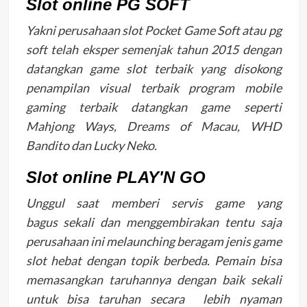
Slot online PG SOFT
Yakni perusahaan slot Pocket Game Soft atau pg
soft telah eksper semenjak tahun 2015 dengan
datangkan game slot terbaik yang disokong
penampilan visual terbaik program mobile
gaming terbaik datangkan game seperti
Mahjong Ways, Dreams of Macau, WHD
Bandito dan Lucky Neko.
Slot online PLAY'N GO
Unggul saat memberi servis game yang
bagus sekali dan menggembirakan tentu saja
perusahaan ini melaunching beragam jenis game
slot hebat dengan topik berbeda. Pemain bisa
memasangkan taruhannya dengan baik sekali
untuk bisa taruhan secara lebih nyaman