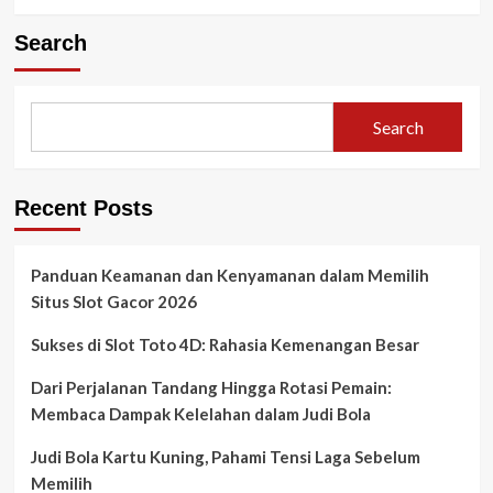
Search
Search
Recent Posts
Panduan Keamanan dan Kenyamanan dalam Memilih
Situs Slot Gacor 2026
Sukses di Slot Toto 4D: Rahasia Kemenangan Besar
Dari Perjalanan Tandang Hingga Rotasi Pemain:
Membaca Dampak Kelelahan dalam Judi Bola
Judi Bola Kartu Kuning, Pahami Tensi Laga Sebelum
Memilih