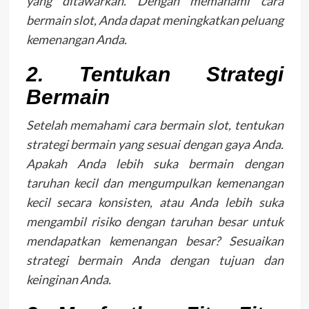
yang ditawarkan. Dengan memahami cara
bermain slot, Anda dapat meningkatkan peluang
kemenangan Anda.
2. Tentukan Strategi
Bermain
Setelah memahami cara bermain slot, tentukan
strategi bermain yang sesuai dengan gaya Anda.
Apakah Anda lebih suka bermain dengan
taruhan kecil dan mengumpulkan kemenangan
kecil secara konsisten, atau Anda lebih suka
mengambil risiko dengan taruhan besar untuk
mendapatkan kemenangan besar? Sesuaikan
strategi bermain Anda dengan tujuan dan
keinginan Anda.