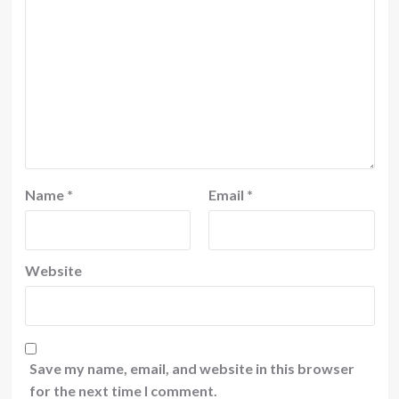
Name
*
Email
*
Website
Save my name, email, and website in this browser
for the next time I comment.