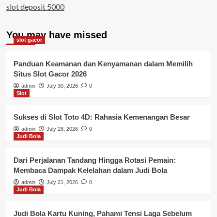
slot deposit 5000
You may have missed
slot gacor
Panduan Keamanan dan Kenyamanan dalam Memilih
Situs Slot Gacor 2026
admin
July 30, 2026
0
Slot
Sukses di Slot Toto 4D: Rahasia Kemenangan Besar
admin
July 28, 2026
0
Judi Bola
Dari Perjalanan Tandang Hingga Rotasi Pemain:
Membaca Dampak Kelelahan dalam Judi Bola
admin
July 21, 2026
0
Judi Bola
Judi Bola Kartu Kuning, Pahami Tensi Laga Sebelum