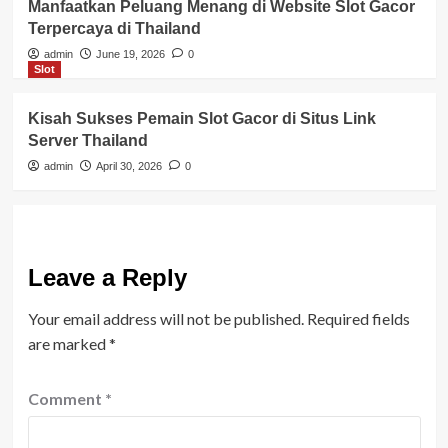
Manfaatkan Peluang Menang di Website Slot Gacor
Terpercaya di Thailand
admin
June 19, 2026
0
Slot
Kisah Sukses Pemain Slot Gacor di Situs Link
Server Thailand
admin
April 30, 2026
0
Leave a Reply
Your email address will not be published.
Required fields
are marked
*
Comment
*