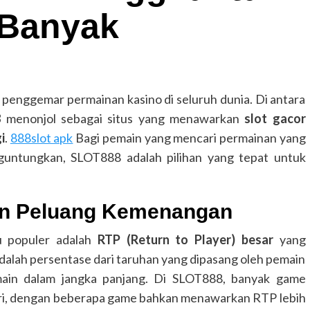
 Banyak
ra penggemar permainan kasino di seluruh dunia. Di antara
8
menonjol sebagai situs yang menawarkan
slot gacor
i
.
888slot apk
Bagi pemain yang mencari permainan yang
guntungkan, SLOT888 adalah pilihan yang tepat untuk
in Peluang Kemenangan
u populer adalah
RTP (Return to Player) besar
yang
dalah persentase dari taruhan yang dipasang oleh pemain
main dalam jangka panjang. Di SLOT888, banyak game
ustri, dengan beberapa game bahkan menawarkan RTP lebih