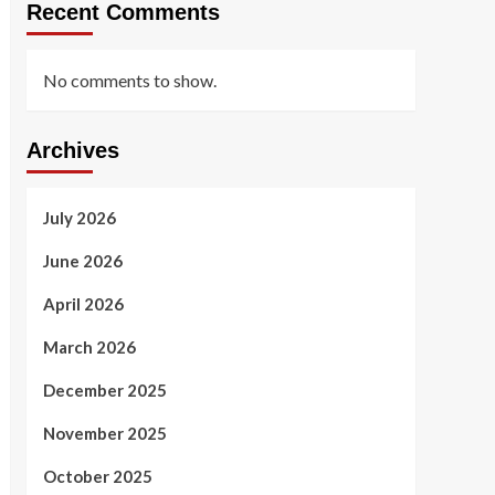
Recent Comments
No comments to show.
Archives
July 2026
June 2026
April 2026
March 2026
December 2025
November 2025
October 2025