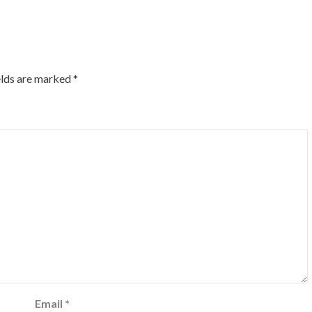
elds are marked
*
Email
*