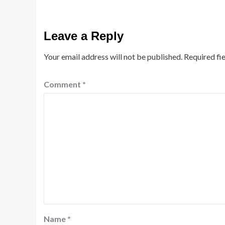
Leave a Reply
Your email address will not be published.
Required fi
Comment
*
Name
*