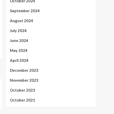
October 2024
September 2024
August 2024
July 2024
June 2024
May 2024
April 2024
December 2023
November 2023
October 2023
October 2021