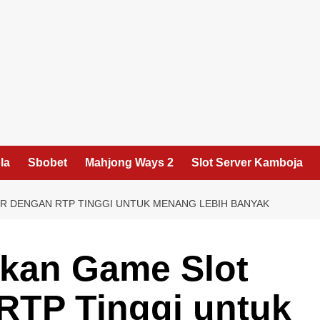
la
Sbobet
Mahjong Ways 2
Slot Server Kamboja
R DENGAN RTP TINGGI UNTUK MENANG LEBIH BANYAK
kan Game Slot
RTP Tinggi untuk