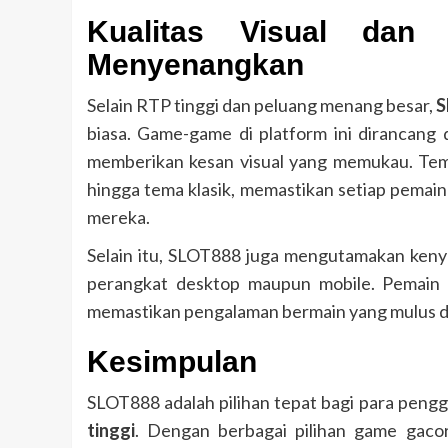
Kualitas Visual dan
Menyenangkan
Selain RTP tinggi dan peluang menang besar,
S
biasa. Game-game di platform ini dirancang d
memberikan kesan visual yang memukau. Tema-
hingga tema klasik, memastikan setiap pema
mereka.
Selain itu, SLOT888 juga mengutamakan kenya
perangkat desktop maupun mobile. Pemain 
memastikan pengalaman bermain yang mulus 
Kesimpulan
SLOT888 adalah pilihan tepat bagi para peng
tinggi
. Dengan berbagai pilihan game gacor,