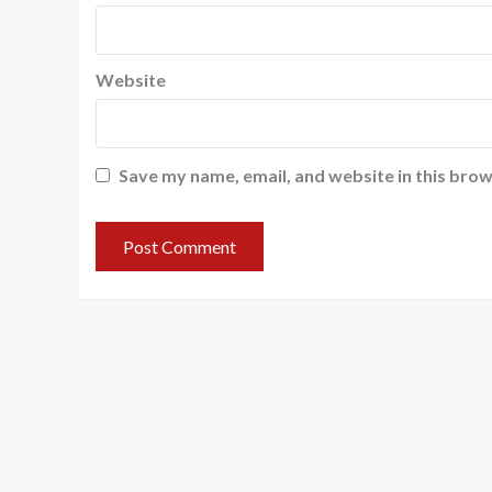
Website
Save my name, email, and website in this brow